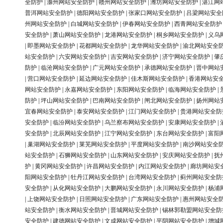
全防护
|
滁州网站安全防护
|
赣州网站安全防护
|
潍坊网站安全防护
|
湛江网
普洱网站安全防护
|
德阳网站安全防护
|
张家口网站安全防护
|
吕梁网站安全
州网站安全防护
|
白城网站安全防护
|
伊春网站安全防护
|
西青网站安全防护
安全防护
|
萧山网站安全防护
|
龙港网站安全防护
|
桐乡网站安全防护
|
义乌
|
即墨网站安全防护
|
花都网站安全防护
|
龙华网站安全防护
|
渝北网站安全
站安全防护
|
六安网站安全防护
|
吉安网站安全防护
|
济宁网站安全防护
|
肇
防护
|
临沧网站安全防护
|
广元网站安全防护
|
承德网站安全防护
|
晋中网站
|
营口网站安全防护
|
延边网站安全防护
|
佳木斯网站安全防护
|
香港网站安
网站安全防护
|
永嘉网站安全防护
|
东阳网站安全防护
|
临海网站安全防护
|
防护
|
坪山网站安全防护
|
巴南网站安全防护
|
闸北网站安全防护
|
扬州网站
宜春网站安全防护
|
泰安网站安全防护
|
江门网站安全防护
|
贵港网站安全防
安全防护
|
临汾网站安全防护
|
乌兰察布网站安全防护
|
安康网站安全防护
|
安全防护
|
北辰网站安全防护
|
江宁网站安全防护
|
东台网站安全防护
|
富阳
|
巢湖网站安全防护
|
莱芜网站安全防护
|
平度网站安全防护
|
南沙网站安全
站安全防护
|
石狮网站安全防护
|
山东网站安全防护
|
安庆网站安全防护
|
抚
护
|
黄冈网站安全防护
|
许昌网站安全防护
|
内江网站安全防护
|
廊坊网站安
阳网站安全防护
|
牡丹江网站安全防护
|
台湾网站安全防护
|
蓟州网站安全防
安全防护
|
从化网站安全防护
|
大鹏网站安全防护
|
永川网站安全防护
|
杨浦
|
上饶网站安全防护
|
日照网站安全防护
|
广东网站安全防护
|
惠州网站安全
站安全防护
|
衡水网站安全防护
|
晋城网站安全防护
|
锡林郭勒盟网站安全防
安全防护
|
建德网站安全防护
|
文成网站安全防护
|
平阴网站安全防护
|
增城