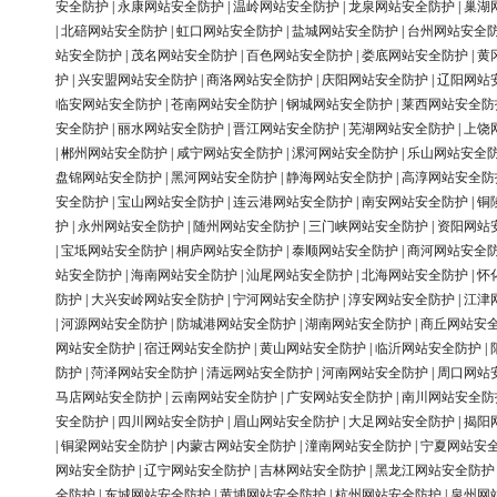
安全防护
|
永康网站安全防护
|
温岭网站安全防护
|
龙泉网站安全防护
|
巢湖
|
北碚网站安全防护
|
虹口网站安全防护
|
盐城网站安全防护
|
台州网站安全
站安全防护
|
茂名网站安全防护
|
百色网站安全防护
|
娄底网站安全防护
|
黄
护
|
兴安盟网站安全防护
|
商洛网站安全防护
|
庆阳网站安全防护
|
辽阳网站
临安网站安全防护
|
苍南网站安全防护
|
钢城网站安全防护
|
莱西网站安全防
安全防护
|
丽水网站安全防护
|
晋江网站安全防护
|
芜湖网站安全防护
|
上饶
|
郴州网站安全防护
|
咸宁网站安全防护
|
漯河网站安全防护
|
乐山网站安全
盘锦网站安全防护
|
黑河网站安全防护
|
静海网站安全防护
|
高淳网站安全防
安全防护
|
宝山网站安全防护
|
连云港网站安全防护
|
南安网站安全防护
|
铜
护
|
永州网站安全防护
|
随州网站安全防护
|
三门峡网站安全防护
|
资阳网站
|
宝坻网站安全防护
|
桐庐网站安全防护
|
泰顺网站安全防护
|
商河网站安全
站安全防护
|
海南网站安全防护
|
汕尾网站安全防护
|
北海网站安全防护
|
怀
防护
|
大兴安岭网站安全防护
|
宁河网站安全防护
|
淳安网站安全防护
|
江津
|
河源网站安全防护
|
防城港网站安全防护
|
湖南网站安全防护
|
商丘网站安
网站安全防护
|
宿迁网站安全防护
|
黄山网站安全防护
|
临沂网站安全防护
|
防护
|
菏泽网站安全防护
|
清远网站安全防护
|
河南网站安全防护
|
周口网站
马店网站安全防护
|
云南网站安全防护
|
广安网站安全防护
|
南川网站安全防
安全防护
|
四川网站安全防护
|
眉山网站安全防护
|
大足网站安全防护
|
揭阳
|
铜梁网站安全防护
|
内蒙古网站安全防护
|
潼南网站安全防护
|
宁夏网站安
网站安全防护
|
辽宁网站安全防护
|
吉林网站安全防护
|
黑龙江网站安全防护
全防护
|
东城网站安全防护
|
黄埔网站安全防护
|
杭州网站安全防护
|
泉州网