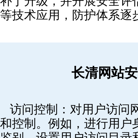
补丁升级，并开展安全评
等技术应用，防护体系逐
长清网站安
访问控制：对用户访问
和控制。例如，进行用户
鉴别，设置用户访问目录