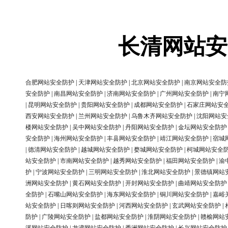
长清网站安
合肥网站安全防护
|
天津网站安全防护
|
北京网站安全防护
|
南京网站安全防
安全防护
|
南昌网站安全防护
|
济南网站安全防护
|
广州网站安全防护
|
南宁
|
昆明网站安全防护
|
贵阳网站安全防护
|
成都网站安全防护
|
石家庄网站安
西安网站安全防护
|
兰州网站安全防护
|
乌鲁木齐网站安全防护
|
沈阳网站安
楼网站安全防护
|
吴中网站安全防护
|
丹阳网站安全防护
|
金坛网站安全防护
安全防护
|
海州网站安全防护
|
丰县网站安全防护
|
靖江网站安全防护
|
宿城
|
德清网站安全防护
|
越城网站安全防护
|
婺城网站安全防护
|
柯城网站安全
站安全防护
|
市南网站安全防护
|
越秀网站安全防护
|
福田网站安全防护
|
渝
护
|
宁波网站安全防护
|
三明网站安全防护
|
淮北网站安全防护
|
景德镇网站
洲网站安全防护
|
黄石网站安全防护
|
开封网站安全防护
|
曲靖网站安全防护
全防护
|
石嘴山网站安全防护
|
海东网站安全防护
|
铜川网站安全防护
|
嘉峪
站安全防护
|
日喀则网站安全防护
|
河西网站安全防护
|
玄武网站安全防护
|
防护
|
广陵网站安全防护
|
盐都网站安全防护
|
淮阴网站安全防护
|
赣榆网站