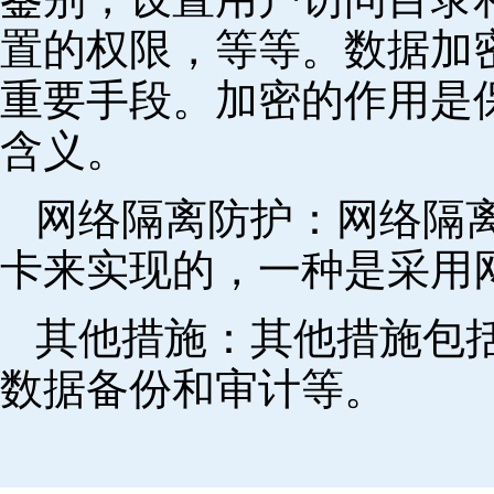
置的权限，等等。数据加
重要手段。加密的作用是
含义。
网络隔离防护：网络隔
卡来实现的，一种是采用
其他措施：其他措施包
数据备份和审计等。