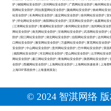
护
|
铜陵网站安全防护
|
滨州网站安全防护
|
广西网站安全防护
|
梅州网站安
阳网站安全防护
|
阿拉善盟网站安全防护
|
陇南网站安全防护
|
铁岭网站安全
站安全防护
|
长寿网站安全防护
|
嘉定网站安全防护
|
徐州网站安全防护
|
宣
护
|
怀化网站安全防护
|
南阳网站安全防护
|
宜宾网站安全防护
|
临夏网站安
|
江津网站安全防护
|
青浦网站安全防护
|
泰州网站安全防护
|
池州网站安全
网站安全防护
|
南充网站安全防护
|
甘南网站安全防护
|
武清网站安全防护
|
防护
|
阳江网站安全防护
|
湖北网站安全防护
|
信阳网站安全防护
|
达州网站
口网站安全防护
|
雅安网站安全防护
|
万盛网站安全防护
|
莱芜网站安全防护
安全防护
|
中山网站安全防护
|
贵州网站安全防护
|
巴中网站安全防护
|
荣昌
|
揭阳网站安全防护
|
河北网站安全防护
|
璧山网站安全防护
|
云浮网站安全
网站安全防护
|
綦江网站安全防护
|
青海网站安全防护
|
陕西网站安全防护
|
全防护
|
西藏网站安全防护
|
上海网站安全防护
|
上海网站快速收录
|
上海塑
上海ERP系统软件
|
上海漫画策划
|
© 2024 智淇网络 版权所有