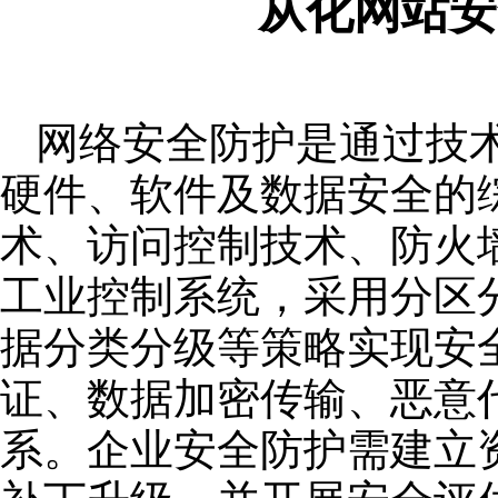
从化网站安
网络安全防护是通过技
硬件、软件及数据安全的
术、访问控制技术、防火
工业控制系统，采用分区
据分类分级等策略实现安
证、数据加密传输、恶意
系。企业安全防护需建立