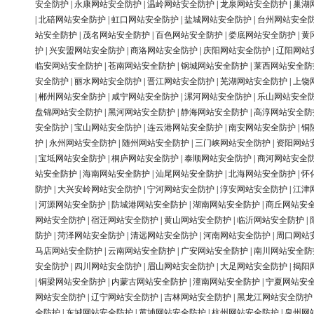
安全防护
|
永康网站安全防护
|
温岭网站安全防护
|
龙泉网站安全防护
|
巢湖
|
北碚网站安全防护
|
虹口网站安全防护
|
盐城网站安全防护
|
台州网站安全
站安全防护
|
茂名网站安全防护
|
百色网站安全防护
|
娄底网站安全防护
|
黄
护
|
兴安盟网站安全防护
|
商洛网站安全防护
|
庆阳网站安全防护
|
辽阳网站
临安网站安全防护
|
苍南网站安全防护
|
钢城网站安全防护
|
莱西网站安全防
安全防护
|
丽水网站安全防护
|
晋江网站安全防护
|
芜湖网站安全防护
|
上饶
|
郴州网站安全防护
|
咸宁网站安全防护
|
漯河网站安全防护
|
乐山网站安全
盘锦网站安全防护
|
黑河网站安全防护
|
静海网站安全防护
|
高淳网站安全防
安全防护
|
宝山网站安全防护
|
连云港网站安全防护
|
南安网站安全防护
|
铜
护
|
永州网站安全防护
|
随州网站安全防护
|
三门峡网站安全防护
|
资阳网站
|
宝坻网站安全防护
|
桐庐网站安全防护
|
泰顺网站安全防护
|
商河网站安全
站安全防护
|
海南网站安全防护
|
汕尾网站安全防护
|
北海网站安全防护
|
怀
防护
|
大兴安岭网站安全防护
|
宁河网站安全防护
|
淳安网站安全防护
|
江津
|
河源网站安全防护
|
防城港网站安全防护
|
湖南网站安全防护
|
商丘网站安
网站安全防护
|
宿迁网站安全防护
|
黄山网站安全防护
|
临沂网站安全防护
|
防护
|
菏泽网站安全防护
|
清远网站安全防护
|
河南网站安全防护
|
周口网站
马店网站安全防护
|
云南网站安全防护
|
广安网站安全防护
|
南川网站安全防
安全防护
|
四川网站安全防护
|
眉山网站安全防护
|
大足网站安全防护
|
揭阳
|
铜梁网站安全防护
|
内蒙古网站安全防护
|
潼南网站安全防护
|
宁夏网站安
网站安全防护
|
辽宁网站安全防护
|
吉林网站安全防护
|
黑龙江网站安全防护
全防护
|
东城网站安全防护
|
黄埔网站安全防护
|
杭州网站安全防护
|
泉州网