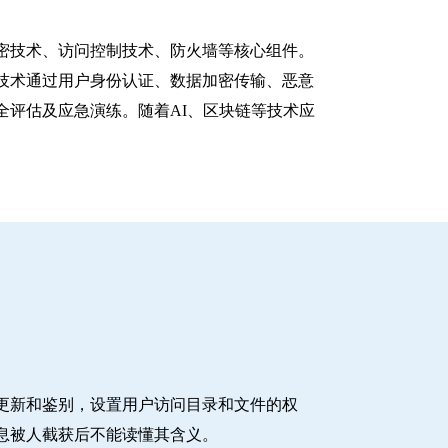
密技术、访问控制技术、防火墙等核心组件。
技术通过用户身份认证、数据加密传输、恶意
评估及应急演练。随着AI、区块链等技术应
更新和鉴别，设置用户访问目录和文件的权
息被人截获后不能读懂其含义。