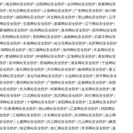
护
|
湖北网站安全防护
|
信阳网站安全防护
|
达州网站安全防护
|
双桥网站安
防护
|
驻马店网站安全防护
|
云南网站安全防护
|
广安网站安全防护
|
南川网
安全防护
|
揭阳网站安全防护
|
河北网站安全防护
|
璧山网站安全防护
|
云浮
网站安全防护
|
甘肃网站安全防护
|
新疆网站安全防护
|
辽宁网站安全防护
|
黄埔网站安全防护
|
杭州网站安全防护
|
泉州网站安全防护
|
宿州网站安全防
|
昆明网站安全防护
|
贵阳网站安全防护
|
成都网站安全防护
|
石家庄网站安
网站安全防护
|
长春网站安全防护
|
哈尔滨网站安全防护
|
拉萨网站安全防护
亭湖网站安全防护
|
清江浦网站安全防护
|
海州网站安全防护
|
丰县网站安全
护
|
婺城网站安全防护
|
柯城网站安全防护
|
定海网站安全防护
|
黄岩网站安
防护
|
苏州网站安全防护
|
西城网站安全防护
|
浦东网站安全防护
|
宁波网站
安全防护
|
黄石网站安全防护
|
开封网站安全防护
|
曲靖网站安全防护
|
遵义
关网站安全防护
|
克拉玛依网站安全防护
|
大连网站安全防护
|
四平网站安全
安全防护
|
通州网站安全防护
|
广陵网站安全防护
|
盐都网站安全防护
|
淮阴
站安全防护
|
长兴网站安全防护
|
柯桥网站安全防护
|
金东网站安全防护
|
衢
网站安全防护
|
江北网站安全防护
|
宣武网站安全防护
|
闵行网站安全防护
|
潭网站安全防护
|
十堰网站安全防护
|
洛阳网站安全防护
|
玉溪网站安全防护
护
|
吐鲁番网站安全防护
|
鞍山网站安全防护
|
辽源网站安全防护
|
鸡西网站
全防护
|
江都网站安全防护
|
大丰网站安全防护
|
洪泽网站安全防护
|
连云网
安全防护
|
上虞网站安全防护
|
武义网站安全防护
|
江山网站安全防护
|
嵊泗
站安全防护
|
海定网站安全防护
|
徐汇网站安全防护
|
常州网站安全防护
|
嘉