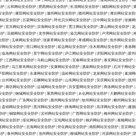
护
|
新吴网站安全防护
|
阜宁网站安全防护
|
金湖网站安全防护
|
灌南网站安全防护
|
铜
防护
|
云和网站安全防护
|
肥西网站安全防护
|
长清网站安全防护
|
城阳网站安全防护
|
安全防护
|
莆田网站安全防护
|
滁州网站安全防护
|
赣州网站安全防护
|
潍坊网站安全防
网站安全防护
|
吕梁网站安全防护
|
呼伦贝尔网站安全防护
|
汉中网站安全防护
|
张掖网
护
|
宜兴网站安全防护
|
滨海网站安全防护
|
贾汪网站安全防护
|
萧山网站安全防护
|
龙
防护
|
花都网站安全防护
|
龙华网站安全防护
|
渝北网站安全防护
|
卢湾网站安全防护
|
全防护
|
玉林网站安全防护
|
张家界网站安全防护
|
孝感网站安全防护
|
焦作网站安全防
犁网站安全防护
|
营口网站安全防护
|
延边网站安全防护
|
佳木斯网站安全防护
|
香港网
|
临海网站安全防护
|
景宁网站安全防护
|
庐江网站安全防护
|
济阳网站安全防护
|
胶州
护
|
江西网站安全防护
|
马鞍山网站安全防护
|
宜春网站安全防护
|
泰安网站安全防护
|
全防护
|
乌兰察布网站安全防护
|
安康网站安全防护
|
酒泉网站安全防护
|
石河子网站安
平阳网站安全防护
|
永康网站安全防护
|
温岭网站安全防护
|
龙泉网站安全防护
|
巢湖网
|
台州网站安全防护
|
石狮网站安全防护
|
山东网站安全防护
|
安庆网站安全防护
|
抚州
护
|
廊坊网站安全防护
|
运城网站安全防护
|
兴安盟网站安全防护
|
商洛网站安全防护
|
安全防护
|
钢城网站安全防护
|
莱西网站安全防护
|
从化网站安全防护
|
大鹏网站安全防
站安全防护
|
广东网站安全防护
|
惠州网站安全防护
|
钦州网站安全防护
|
郴州网站安全
|
盘锦网站安全防护
|
黑河网站安全防护
|
静海网站安全防护
|
高淳网站安全防护
|
建德
防护
|
铜陵网站安全防护
|
滨州网站安全防护
|
广西网站安全防护
|
梅州网站安全防护
|
网站安全防护
|
绥化网站安全防护
|
宝坻网站安全防护
|
桐庐网站安全防护
|
泰顺网站安
尾网站安全防护
|
北海网站安全防护
|
怀化网站安全防护
|
南阳网站安全防护
|
宜宾网站
防护
|
泰州网站安全防护
|
池州网站安全防护
|
柳城网站安全防护
|
河源网站安全防护
|