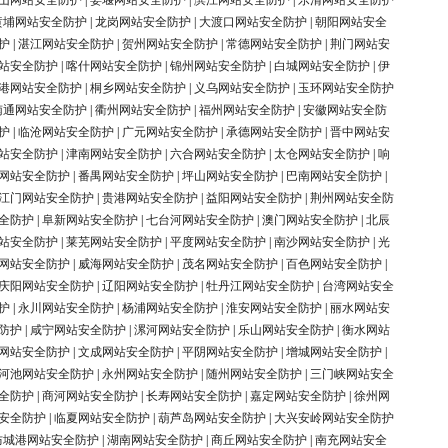
山网站安全防护
|
姜堰网站安全防护
|
滨江网站安全防护
|
乐清网站安全防护
黄埔网站安全防护
|
龙岗网站安全防护
|
大渡口网站安全防护
|
朝阳网站安全
护
|
湛江网站安全防护
|
贺州网站安全防护
|
常德网站安全防护
|
荆门网站安
站安全防护
|
喀什网站安全防护
|
锦州网站安全防护
|
白城网站安全防护
|
伊
港网站安全防护
|
桐乡网站安全防护
|
义乌网站安全防护
|
玉环网站安全防护
南通网站安全防护
|
衢州网站安全防护
|
福州网站安全防护
|
安徽网站安全防
护
|
临沧网站安全防护
|
广元网站安全防护
|
承德网站安全防护
|
晋中网站安
站安全防护
|
津南网站安全防护
|
六合网站安全防护
|
太仓网站安全防护
|
响
网站安全防护
|
番禺网站安全防护
|
坪山网站安全防护
|
巴南网站安全防护
|
江门网站安全防护
|
贵港网站安全防护
|
益阳网站安全防护
|
荆州网站安全防
全防护
|
阜新网站安全防护
|
七台河网站安全防护
|
澳门网站安全防护
|
北辰
站安全防护
|
莱芜网站安全防护
|
平度网站安全防护
|
南沙网站安全防护
|
光
网站安全防护
|
威海网站安全防护
|
茂名网站安全防护
|
百色网站安全防护
|
庆阳网站安全防护
|
辽阳网站安全防护
|
牡丹江网站安全防护
|
台湾网站安全
护
|
永川网站安全防护
|
杨浦网站安全防护
|
淮安网站安全防护
|
丽水网站安
防护
|
咸宁网站安全防护
|
漯河网站安全防护
|
乐山网站安全防护
|
衡水网站
网站安全防护
|
文成网站安全防护
|
平阴网站安全防护
|
增城网站安全防护
|
河池网站安全防护
|
永州网站安全防护
|
随州网站安全防护
|
三门峡网站安全
全防护
|
商河网站安全防护
|
长寿网站安全防护
|
嘉定网站安全防护
|
徐州网
安全防护
|
临夏网站安全防护
|
葫芦岛网站安全防护
|
大兴安岭网站安全防护
防城港网站安全防护
|
湖南网站安全防护
|
商丘网站安全防护
|
南充网站安全