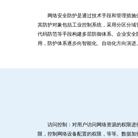
网络安全防护是通过技术手段和管理措施
其防护对象包括工业控制系统，采用分区分域
代码防范等手段构建多层防御体系。企业安全
用，防护体系逐步向智能化、自动化方向演进
访问控制：对用户访问网络资源的权限进
限，控制网络设备配置的权限，等等。数据加