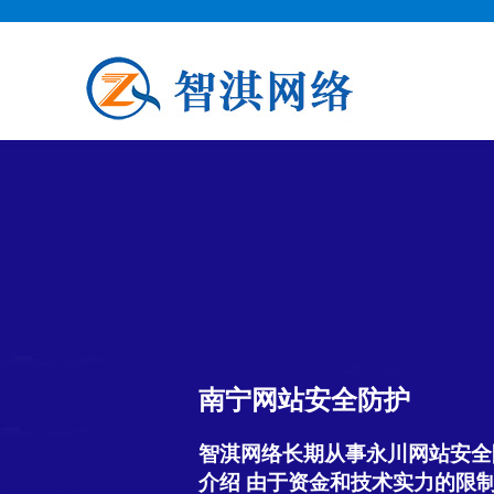
南宁网站安全防护
智淇网络长期从事永川网站安全
介绍 由于资金和技术实力的限