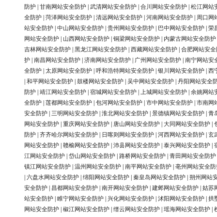
防护
|
甘南网站安全防护
|
武清网站安全防护
|
合川网站安全防护
|
松江网站
全防护
|
菏泽网站安全防护
|
清远网站安全防护
|
河南网站安全防护
|
周口网
站安全防护
|
中山网站安全防护
|
贵州网站安全防护
|
巴中网站安全防护
|
荣
网站安全防护
|
山西网站安全防护
|
铜梁网站安全防护
|
内蒙古网站安全防护
吉林网站安全防护
|
黑龙江网站安全防护
|
西藏网站安全防护
|
合肥网站安全
护
|
南昌网站安全防护
|
济南网站安全防护
|
广州网站安全防护
|
南宁网站安
全防护
|
太原网站安全防护
|
呼和浩特网站安全防护
|
银川网站安全防护
|
西
|
和平网站安全防护
|
鼓楼网站安全防护
|
吴中网站安全防护
|
丹阳网站安全
防护
|
靖江网站安全防护
|
宿城网站安全防护
|
上城网站安全防护
|
余姚网站
全防护
|
莲都网站安全防护
|
包河网站安全防护
|
市中网站安全防护
|
市南网
安全防护
|
三明网站安全防护
|
淮北网站安全防护
|
景德镇网站安全防护
|
青
网站安全防护
|
重庆网站安全防护
|
唐山网站安全防护
|
大同网站安全防护
|
防护
|
齐齐哈尔网站安全防护
|
日喀则网站安全防护
|
河西网站安全防护
|
玄
网站安全防护
|
赣榆网站安全防护
|
沛县网站安全防护
|
泰兴网站安全防护
|
江网站安全防护
|
岱山网站安全防护
|
路桥网站安全防护
|
青田网站安全防护
镇江网站安全防护
|
温州网站安全防护
|
南平网站安全防护
|
亳州网站安全防
|
六盘水网站安全防护
|
绵阳网站安全防护
|
秦皇岛网站安全防护
|
朔州网站
安全防护
|
昌都网站安全防护
|
南开网站安全防护
|
建邺网站安全防护
|
姑苏
站安全防护
|
睢宁网站安全防护
|
兴化网站安全防护
|
沭阳网站安全防护
|
拱
网站安全防护
|
椒江网站安全防护
|
缙云网站安全防护
|
瑶海网站安全防护
|