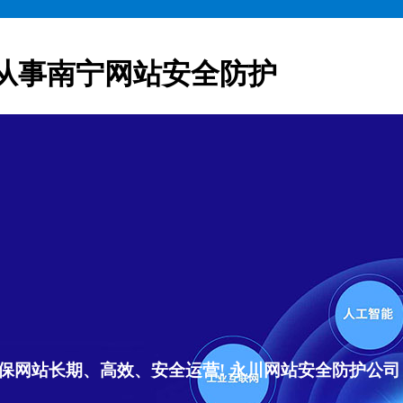
从事南宁网站安全防护
保网站长期、高效、安全运营! 永川网站安全防护公司