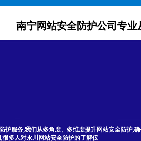
南宁网站安全防护公司专业
防护服务,我们从多角度、多维度提升网站安全防护,确
制,很多人对永川网站安全防护的了解仅