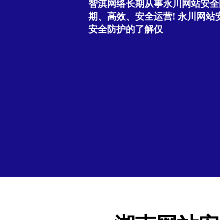
智淇网络长期从事永川网站安全
期、高效、安全运营! 永川网站
安全防护的了解仅