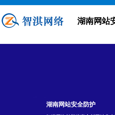
湖南网站
湖南网站安全防护