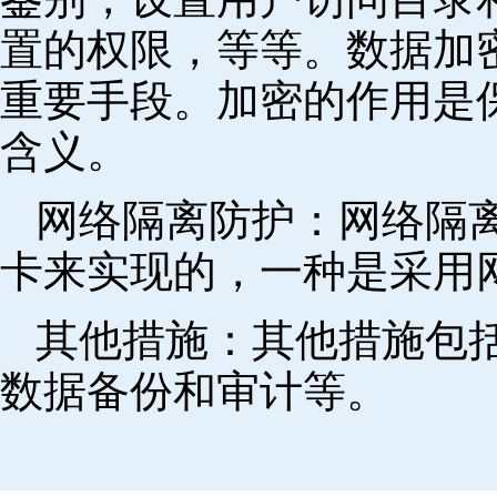
置的权限，等等。数据加
重要手段。加密的作用是
含义。
网络隔离防护：网络隔
卡来实现的，一种是采用
其他措施：其他措施包
数据备份和审计等。