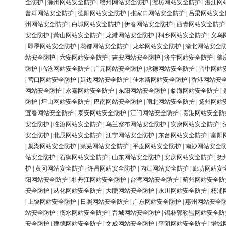
全防护
|
滁州网站安全防护
|
赣州网站安全防护
|
潍坊网站安全防护
|
湛江网
普洱网站安全防护
|
德阳网站安全防护
|
张家口网站安全防护
|
吕梁网站安全
州网站安全防护
|
白城网站安全防护
|
伊春网站安全防护
|
西青网站安全防护
安全防护
|
萧山网站安全防护
|
龙港网站安全防护
|
桐乡网站安全防护
|
义乌
|
即墨网站安全防护
|
花都网站安全防护
|
龙华网站安全防护
|
渝北网站安全
站安全防护
|
六安网站安全防护
|
吉安网站安全防护
|
济宁网站安全防护
|
肇
防护
|
临沧网站安全防护
|
广元网站安全防护
|
承德网站安全防护
|
晋中网站
|
营口网站安全防护
|
延边网站安全防护
|
佳木斯网站安全防护
|
香港网站安
网站安全防护
|
永嘉网站安全防护
|
东阳网站安全防护
|
临海网站安全防护
|
防护
|
坪山网站安全防护
|
巴南网站安全防护
|
闸北网站安全防护
|
扬州网站
宜春网站安全防护
|
泰安网站安全防护
|
江门网站安全防护
|
贵港网站安全防
安全防护
|
临汾网站安全防护
|
乌兰察布网站安全防护
|
安康网站安全防护
|
安全防护
|
北辰网站安全防护
|
江宁网站安全防护
|
东台网站安全防护
|
富阳
|
巢湖网站安全防护
|
莱芜网站安全防护
|
平度网站安全防护
|
南沙网站安全
站安全防护
|
石狮网站安全防护
|
山东网站安全防护
|
安庆网站安全防护
|
抚
护
|
黄冈网站安全防护
|
许昌网站安全防护
|
内江网站安全防护
|
廊坊网站安
阳网站安全防护
|
牡丹江网站安全防护
|
台湾网站安全防护
|
蓟州网站安全防
安全防护
|
从化网站安全防护
|
大鹏网站安全防护
|
永川网站安全防护
|
杨浦
|
上饶网站安全防护
|
日照网站安全防护
|
广东网站安全防护
|
惠州网站安全
站安全防护
|
衡水网站安全防护
|
晋城网站安全防护
|
锡林郭勒盟网站安全防
安全防护
|
建德网站安全防护
|
文成网站安全防护
|
平阴网站安全防护
|
增城