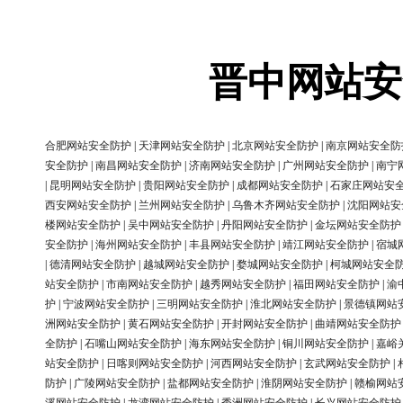
晋中网站安
合肥网站安全防护
|
天津网站安全防护
|
北京网站安全防护
|
南京网站安全防
安全防护
|
南昌网站安全防护
|
济南网站安全防护
|
广州网站安全防护
|
南宁
|
昆明网站安全防护
|
贵阳网站安全防护
|
成都网站安全防护
|
石家庄网站安
西安网站安全防护
|
兰州网站安全防护
|
乌鲁木齐网站安全防护
|
沈阳网站安
楼网站安全防护
|
吴中网站安全防护
|
丹阳网站安全防护
|
金坛网站安全防护
安全防护
|
海州网站安全防护
|
丰县网站安全防护
|
靖江网站安全防护
|
宿城
|
德清网站安全防护
|
越城网站安全防护
|
婺城网站安全防护
|
柯城网站安全
站安全防护
|
市南网站安全防护
|
越秀网站安全防护
|
福田网站安全防护
|
渝
护
|
宁波网站安全防护
|
三明网站安全防护
|
淮北网站安全防护
|
景德镇网站
洲网站安全防护
|
黄石网站安全防护
|
开封网站安全防护
|
曲靖网站安全防护
全防护
|
石嘴山网站安全防护
|
海东网站安全防护
|
铜川网站安全防护
|
嘉峪
站安全防护
|
日喀则网站安全防护
|
河西网站安全防护
|
玄武网站安全防护
|
防护
|
广陵网站安全防护
|
盐都网站安全防护
|
淮阴网站安全防护
|
赣榆网站