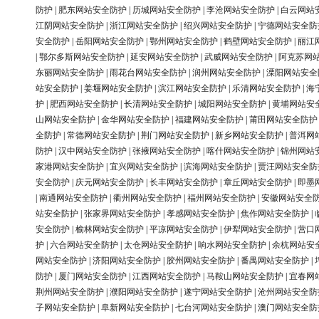
防护
|
肥东网站安全防护
|
历城网站安全防护
|
李沧网站安全防护
|
白云网站
江阴网站安全防护
|
浙江网站安全防护
|
绍兴网站安全防护
|
宁德网站安全防
安全防护
|
岳阳网站安全防护
|
鄂州网站安全防护
|
鹤壁网站安全防护
|
丽江
|
鄂尔多斯网站安全防护
|
延安网站安全防护
|
武威网站安全防护
|
阿克苏网
东丽网站安全防护
|
雨花台网站安全防护
|
润州网站安全防护
|
溧阳网站安全
站安全防护
|
姜堰网站安全防护
|
滨江网站安全防护
|
乐清网站安全防护
|
海
护
|
肥西网站安全防护
|
长清网站安全防护
|
城阳网站安全防护
|
黄埔网站安
山网站安全防护
|
金华网站安全防护
|
福建网站安全防护
|
莆田网站安全防护
全防护
|
常德网站安全防护
|
荆门网站安全防护
|
新乡网站安全防护
|
普洱网
防护
|
汉中网站安全防护
|
张掖网站安全防护
|
喀什网站安全防护
|
锦州网站
家港网站安全防护
|
宜兴网站安全防护
|
滨海网站安全防护
|
贾汪网站安全防
安全防护
|
庆元网站安全防护
|
长丰网站安全防护
|
章丘网站安全防护
|
即墨
|
南通网站安全防护
|
衢州网站安全防护
|
福州网站安全防护
|
安徽网站安全
站安全防护
|
张家界网站安全防护
|
孝感网站安全防护
|
焦作网站安全防护
|
安全防护
|
榆林网站安全防护
|
平凉网站安全防护
|
伊犁网站安全防护
|
营口
护
|
六合网站安全防护
|
太仓网站安全防护
|
响水网站安全防护
|
余杭网站安
网站安全防护
|
济阳网站安全防护
|
胶州网站安全防护
|
番禺网站安全防护
|
防护
|
厦门网站安全防护
|
江西网站安全防护
|
马鞍山网站安全防护
|
宜春网
荆州网站安全防护
|
濮阳网站安全防护
|
遂宁网站安全防护
|
沧州网站安全防
子网站安全防护
|
阜新网站安全防护
|
七台河网站安全防护
|
澳门网站安全防