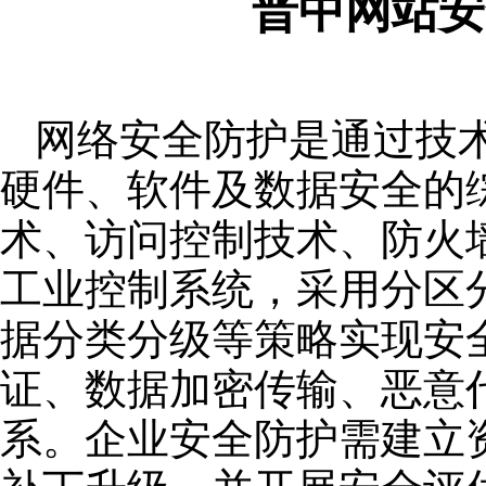
晋中网站安
网络安全防护是通过技
硬件、软件及数据安全的
术、访问控制技术、防火
工业控制系统，采用分区
据分类分级等策略实现安
证、数据加密传输、恶意
系。企业安全防护需建立