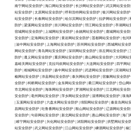
南宁网站安全防护
|
海口网站安全防护
|
长沙网站安全防护
|
武汉网站安全防
站安全防护
|
太原网站安全防护
|
呼和浩特网站安全防护
|
银川网站安全防护
站安全防护
|
长春网站安全防护
|
哈尔滨网站安全防护
|
拉萨网站安全防护
|
防护
|
梁溪网站安全防护
|
崇川网站安全防护
|
邗江网站安全防护
|
亭湖网站
宿城网站安全防护
|
上城网站安全防护
|
余姚网站安全防护
|
鹿城网站安全防
安全防护
|
定海网站安全防护
|
黄岩网站安全防护
|
莲都网站安全防护
|
包河
|
渝中网站安全防护
|
上海网站安全防护
|
苏州网站安全防护
|
西城网站安全
网站安全防护
|
青岛网站安全防护
|
深圳网站安全防护
|
崇左网站安全防护
|
防护
|
遵义网站安全防护
|
重庆网站安全防护
|
唐山网站安全防护
|
大同网站
嘉峪关网站安全防护
|
克拉玛依网站安全防护
|
大连网站安全防护
|
四平网站
防护
|
相城网站安全防护
|
扬中网站安全防护
|
武进网站安全防护
|
滨湖网站
榆网站安全防护
|
沛县网站安全防护
|
泰兴网站安全防护
|
宿豫网站安全防护
全防护
|
柯桥网站安全防护
|
金东网站安全防护
|
衢江网站安全防护
|
岱山网
市北网站安全防护
|
海珠网站安全防护
|
罗湖网站安全防护
|
江北网站安全防
安全防护
|
亳州网站安全防护
|
萍乡网站安全防护
|
淄博网站安全防护
|
珠海
|
玉溪网站安全防护
|
六盘水网站安全防护
|
绵阳网站安全防护
|
秦皇岛网站
昌网站安全防护
|
吐鲁番网站安全防护
|
鞍山网站安全防护
|
辽源网站安全防
安全防护
|
句容网站安全防护
|
新北网站安全防护
|
惠山网站安全防护
|
海门
|
睢宁网站安全防护
|
兴化网站安全防护
|
沭阳网站安全防护
|
拱墅网站安全
站安全防护
|
武义网站安全防护
|
江山网站安全防护
|
嵊泗网站安全防护
|
椒