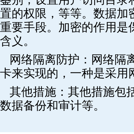
置的权限，等等。数据加
重要手段。加密的作用是
含义。
网络隔离防护：网络隔
卡来实现的，一种是采用
其他措施：其他措施包
数据备份和审计等。