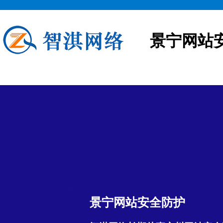
景宁网站
景宁网站安全防护