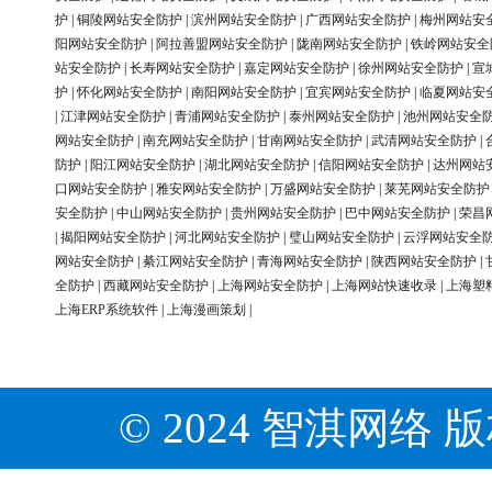
护
|
铜陵网站安全防护
|
滨州网站安全防护
|
广西网站安全防护
|
梅州网站安
阳网站安全防护
|
阿拉善盟网站安全防护
|
陇南网站安全防护
|
铁岭网站安全
站安全防护
|
长寿网站安全防护
|
嘉定网站安全防护
|
徐州网站安全防护
|
宣
护
|
怀化网站安全防护
|
南阳网站安全防护
|
宜宾网站安全防护
|
临夏网站安
|
江津网站安全防护
|
青浦网站安全防护
|
泰州网站安全防护
|
池州网站安全
网站安全防护
|
南充网站安全防护
|
甘南网站安全防护
|
武清网站安全防护
|
防护
|
阳江网站安全防护
|
湖北网站安全防护
|
信阳网站安全防护
|
达州网站
口网站安全防护
|
雅安网站安全防护
|
万盛网站安全防护
|
莱芜网站安全防护
安全防护
|
中山网站安全防护
|
贵州网站安全防护
|
巴中网站安全防护
|
荣昌
|
揭阳网站安全防护
|
河北网站安全防护
|
璧山网站安全防护
|
云浮网站安全
网站安全防护
|
綦江网站安全防护
|
青海网站安全防护
|
陕西网站安全防护
|
全防护
|
西藏网站安全防护
|
上海网站安全防护
|
上海网站快速收录
|
上海塑
上海ERP系统软件
|
上海漫画策划
|
© 2024 智淇网络 版权所有