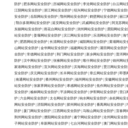
防护
|
肥东网站安全防护
|
历城网站安全防护
|
李沧网站安全防护
|
白云网站
江阴网站安全防护
|
浙江网站安全防护
|
绍兴网站安全防护
|
宁德网站安全防
安全防护
|
岳阳网站安全防护
|
鄂州网站安全防护
|
鹤壁网站安全防护
|
丽江
|
鄂尔多斯网站安全防护
|
延安网站安全防护
|
武威网站安全防护
|
阿克苏网
东丽网站安全防护
|
雨花台网站安全防护
|
润州网站安全防护
|
溧阳网站安全
站安全防护
|
姜堰网站安全防护
|
滨江网站安全防护
|
乐清网站安全防护
|
海
护
|
肥西网站安全防护
|
长清网站安全防护
|
城阳网站安全防护
|
黄埔网站安
山网站安全防护
|
金华网站安全防护
|
福建网站安全防护
|
莆田网站安全防护
全防护
|
常德网站安全防护
|
荆门网站安全防护
|
新乡网站安全防护
|
普洱网
防护
|
汉中网站安全防护
|
张掖网站安全防护
|
喀什网站安全防护
|
锦州网站
家港网站安全防护
|
宜兴网站安全防护
|
滨海网站安全防护
|
贾汪网站安全防
安全防护
|
庆元网站安全防护
|
长丰网站安全防护
|
章丘网站安全防护
|
即墨
|
南通网站安全防护
|
衢州网站安全防护
|
福州网站安全防护
|
安徽网站安全
站安全防护
|
张家界网站安全防护
|
孝感网站安全防护
|
焦作网站安全防护
|
安全防护
|
榆林网站安全防护
|
平凉网站安全防护
|
伊犁网站安全防护
|
营口
护
|
六合网站安全防护
|
太仓网站安全防护
|
响水网站安全防护
|
余杭网站安
网站安全防护
|
济阳网站安全防护
|
胶州网站安全防护
|
番禺网站安全防护
|
防护
|
厦门网站安全防护
|
江西网站安全防护
|
马鞍山网站安全防护
|
宜春网
荆州网站安全防护
|
濮阳网站安全防护
|
遂宁网站安全防护
|
沧州网站安全防
子网站安全防护
|
阜新网站安全防护
|
七台河网站安全防护
|
澳门网站安全防