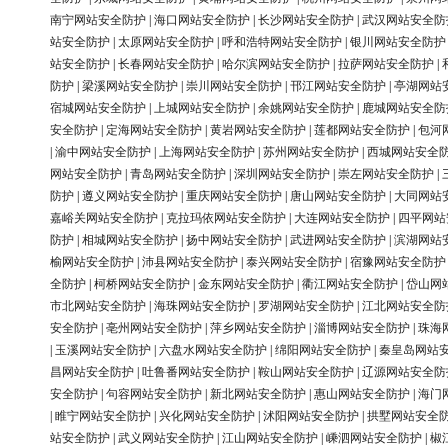
南宁网站安全防护
|
海口网站安全防护
|
长沙网站安全防护
|
武汉网站安全防
站安全防护
|
太原网站安全防护
|
呼和浩特网站安全防护
|
银川网站安全防护
站安全防护
|
长春网站安全防护
|
哈尔滨网站安全防护
|
拉萨网站安全防护
|
防护
|
梁溪网站安全防护
|
崇川网站安全防护
|
邗江网站安全防护
|
亭湖网站
宿城网站安全防护
|
上城网站安全防护
|
余姚网站安全防护
|
鹿城网站安全防
安全防护
|
定海网站安全防护
|
黄岩网站安全防护
|
莲都网站安全防护
|
包河
|
渝中网站安全防护
|
上海网站安全防护
|
苏州网站安全防护
|
西城网站安全
网站安全防护
|
青岛网站安全防护
|
深圳网站安全防护
|
崇左网站安全防护
|
防护
|
遵义网站安全防护
|
重庆网站安全防护
|
唐山网站安全防护
|
大同网站
嘉峪关网站安全防护
|
克拉玛依网站安全防护
|
大连网站安全防护
|
四平网站
防护
|
相城网站安全防护
|
扬中网站安全防护
|
武进网站安全防护
|
滨湖网站
榆网站安全防护
|
沛县网站安全防护
|
泰兴网站安全防护
|
宿豫网站安全防护
全防护
|
柯桥网站安全防护
|
金东网站安全防护
|
衢江网站安全防护
|
岱山网
市北网站安全防护
|
海珠网站安全防护
|
罗湖网站安全防护
|
江北网站安全防
安全防护
|
亳州网站安全防护
|
萍乡网站安全防护
|
淄博网站安全防护
|
珠海
|
玉溪网站安全防护
|
六盘水网站安全防护
|
绵阳网站安全防护
|
秦皇岛网站
昌网站安全防护
|
吐鲁番网站安全防护
|
鞍山网站安全防护
|
辽源网站安全防
安全防护
|
句容网站安全防护
|
新北网站安全防护
|
惠山网站安全防护
|
海门
|
睢宁网站安全防护
|
兴化网站安全防护
|
沭阳网站安全防护
|
拱墅网站安全
站安全防护
|
武义网站安全防护
|
江山网站安全防护
|
嵊泗网站安全防护
|
椒