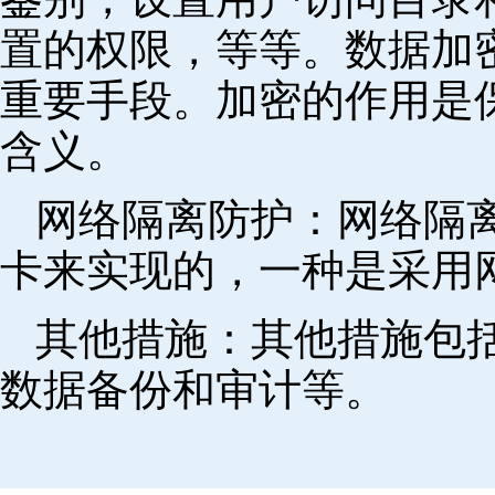
置的权限，等等。数据加
重要手段。加密的作用是
含义。
网络隔离防护：网络隔
卡来实现的，一种是采用
其他措施：其他措施包
数据备份和审计等。