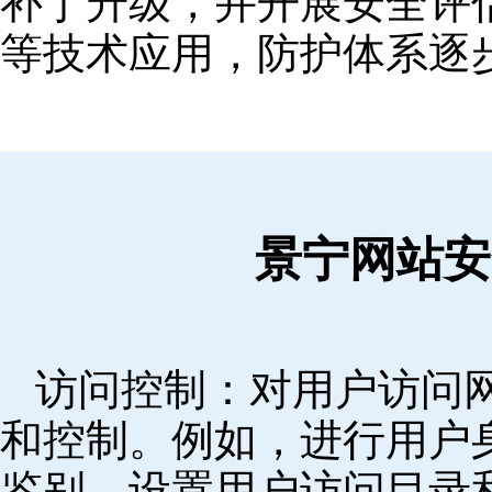
补丁升级，并开展安全评
等技术应用，防护体系逐
景宁网站安
访问控制：对用户访问
和控制。例如，进行用户
鉴别，设置用户访问目录