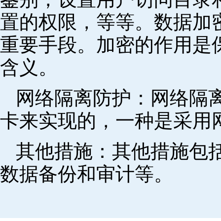
置的权限，等等。数据加
重要手段。加密的作用是
含义。
网络隔离防护：网络隔
卡来实现的，一种是采用
其他措施：其他措施包
数据备份和审计等。