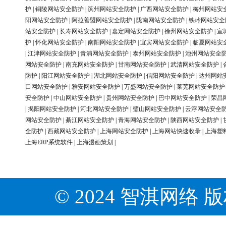
护
|
铜陵网站安全防护
|
滨州网站安全防护
|
广西网站安全防护
|
梅州网站安
阳网站安全防护
|
阿拉善盟网站安全防护
|
陇南网站安全防护
|
铁岭网站安全
站安全防护
|
长寿网站安全防护
|
嘉定网站安全防护
|
徐州网站安全防护
|
宣
护
|
怀化网站安全防护
|
南阳网站安全防护
|
宜宾网站安全防护
|
临夏网站安
|
江津网站安全防护
|
青浦网站安全防护
|
泰州网站安全防护
|
池州网站安全
网站安全防护
|
南充网站安全防护
|
甘南网站安全防护
|
武清网站安全防护
|
防护
|
阳江网站安全防护
|
湖北网站安全防护
|
信阳网站安全防护
|
达州网站
口网站安全防护
|
雅安网站安全防护
|
万盛网站安全防护
|
莱芜网站安全防护
安全防护
|
中山网站安全防护
|
贵州网站安全防护
|
巴中网站安全防护
|
荣昌
|
揭阳网站安全防护
|
河北网站安全防护
|
璧山网站安全防护
|
云浮网站安全
网站安全防护
|
綦江网站安全防护
|
青海网站安全防护
|
陕西网站安全防护
|
全防护
|
西藏网站安全防护
|
上海网站安全防护
|
上海网站快速收录
|
上海塑
上海ERP系统软件
|
上海漫画策划
|
© 2024 智淇网络 版权所有