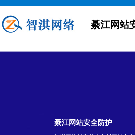
綦江网站
綦江网站安全防护