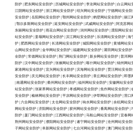
防护
|
肥东网站安全防护
|
历城网站安全防护
|
李沧网站安全防护
|
白云网站
江阴网站安全防护
|
浙江网站安全防护
|
绍兴网站安全防护
|
宁德网站安全防
安全防护
|
岳阳网站安全防护
|
鄂州网站安全防护
|
鹤壁网站安全防护
|
丽江
|
鄂尔多斯网站安全防护
|
延安网站安全防护
|
武威网站安全防护
|
阿克苏网
东丽网站安全防护
|
雨花台网站安全防护
|
润州网站安全防护
|
溧阳网站安全
站安全防护
|
姜堰网站安全防护
|
滨江网站安全防护
|
乐清网站安全防护
|
海
护
|
肥西网站安全防护
|
长清网站安全防护
|
城阳网站安全防护
|
黄埔网站安
山网站安全防护
|
金华网站安全防护
|
福建网站安全防护
|
莆田网站安全防护
全防护
|
常德网站安全防护
|
荆门网站安全防护
|
新乡网站安全防护
|
普洱网
防护
|
汉中网站安全防护
|
张掖网站安全防护
|
喀什网站安全防护
|
锦州网站
家港网站安全防护
|
宜兴网站安全防护
|
滨海网站安全防护
|
贾汪网站安全防
安全防护
|
庆元网站安全防护
|
长丰网站安全防护
|
章丘网站安全防护
|
即墨
|
南通网站安全防护
|
衢州网站安全防护
|
福州网站安全防护
|
安徽网站安全
站安全防护
|
张家界网站安全防护
|
孝感网站安全防护
|
焦作网站安全防护
|
安全防护
|
榆林网站安全防护
|
平凉网站安全防护
|
伊犁网站安全防护
|
营口
护
|
六合网站安全防护
|
太仓网站安全防护
|
响水网站安全防护
|
余杭网站安
网站安全防护
|
济阳网站安全防护
|
胶州网站安全防护
|
番禺网站安全防护
|
防护
|
厦门网站安全防护
|
江西网站安全防护
|
马鞍山网站安全防护
|
宜春网
荆州网站安全防护
|
濮阳网站安全防护
|
遂宁网站安全防护
|
沧州网站安全防
子网站安全防护
|
阜新网站安全防护
|
七台河网站安全防护
|
澳门网站安全防