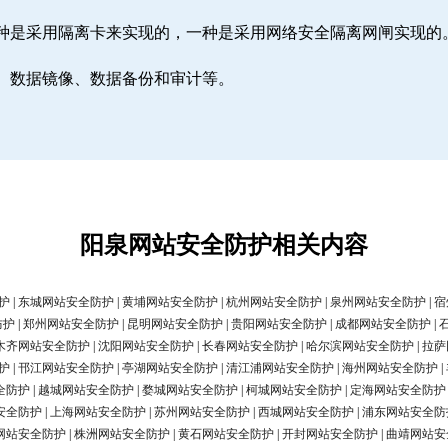
种是采用隔离卡来实现的，一种是采用网络安全隔离网闸实现的
、数据镜像、数据备份和审计等。
阳泉网站安全防护相关内容
护
|
东城网站安全防护
|
黄埔网站安全防护
|
杭州网站安全防护
|
泉州网站安全防护
|
宿
防护
|
郑州网站安全防护
|
昆明网站安全防护
|
贵阳网站安全防护
|
成都网站安全防护
|
木齐网站安全防护
|
沈阳网站安全防护
|
长春网站安全防护
|
哈尔滨网站安全防护
|
拉萨
护
|
邗江网站安全防护
|
亭湖网站安全防护
|
清江浦网站安全防护
|
海州网站安全防护
|
全防护
|
越城网站安全防护
|
婺城网站安全防护
|
柯城网站安全防护
|
定海网站安全防护
安全防护
|
上海网站安全防护
|
苏州网站安全防护
|
西城网站安全防护
|
浦东网站安全防
网站安全防护
|
株洲网站安全防护
|
黄石网站安全防护
|
开封网站安全防护
|
曲靖网站安