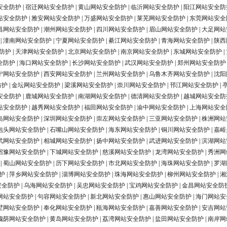
安全防护
|
宿迁网站安全防护
|
黄山网站安全防护
|
临沂网站安全防护
|
阳江网站安全防
站安全防护
|
雅安网站安全防护
|
万盛网站安全防护
|
莱芜网站安全防护
|
东莞网站安全
昌网站安全防护
|
潮州网站安全防护
|
四川网站安全防护
|
眉山网站安全防护
|
大足网站
|
潼南网站安全防护
|
宁夏网站安全防护
|
綦江网站安全防护
|
青海网站安全防护
|
陕西
防护
|
天津网站安全防护
|
北京网站安全防护
|
南京网站安全防护
|
东城网站安全防护
|
全防护
|
海口网站安全防护
|
长沙网站安全防护
|
武汉网站安全防护
|
郑州网站安全防护
宁网站安全防护
|
西安网站安全防护
|
兰州网站安全防护
|
乌鲁木齐网站安全防护
|
沈阳
防护
|
金坛网站安全防护
|
梁溪网站安全防护
|
崇川网站安全防护
|
邗江网站安全防护
|
安全防护
|
鹿城网站安全防护
|
南湖网站安全防护
|
德清网站安全防护
|
越城网站安全防
站安全防护
|
越秀网站安全防护
|
福田网站安全防护
|
渝中网站安全防护
|
上海网站安全
岛网站安全防护
|
深圳网站安全防护
|
崇左网站安全防护
|
三亚网站安全防护
|
株洲网站
包头网站安全防护
|
石嘴山网站安全防护
|
海东网站安全防护
|
铜川网站安全防护
|
嘉峪
武网站安全防护
|
相城网站安全防护
|
扬中网站安全防护
|
武进网站安全防护
|
滨湖网站
宿豫网站安全防护
|
下城网站安全防护
|
慈溪网站安全防护
|
龙湾网站安全防护
|
秀洲网
|
蜀山网站安全防护
|
历下网站安全防护
|
市北网站安全防护
|
海珠网站安全防护
|
罗湖
护
|
萍乡网站安全防护
|
淄博网站安全防护
|
珠海网站安全防护
|
柳州网站安全防护
|
湘
安全防护
|
乌海网站安全防护
|
吴忠网站安全防护
|
宝鸡网站安全防护
|
金昌网站安全防
网站安全防护
|
句容网站安全防护
|
新北网站安全防护
|
惠山网站安全防护
|
海门网站安
墅网站安全防护
|
奉化网站安全防护
|
瓯海网站安全防护
|
嘉善网站安全防护
|
安吉网站
槐荫网站安全防护
|
黄岛网站安全防护
|
荔湾网站安全防护
|
盐田网站安全防护
|
南岸网