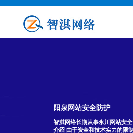
阳泉网站安全防护
智淇网络长期从事永川网站安全
介绍 由于资金和技术实力的限