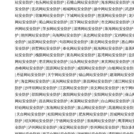
站安全防护
|
包头网站安全防护
|
石嘴山网站安全防护
|
海东网站安全防护
|
安全防护
|
玄武网站安全防护
|
相城网站安全防护
|
扬中网站安全防护
|
武进
站安全防护
|
宿豫网站安全防护
|
下城网站安全防护
|
慈溪网站安全防护
|
龙
网站安全防护
|
蜀山网站安全防护
|
历下网站安全防护
|
市北网站安全防护
|
州网站安全防护
|
萍乡网站安全防护
|
淄博网站安全防护
|
珠海网站安全防护
护
|
朔州网站安全防护
|
乌海网站安全防护
|
吴忠网站安全防护
|
宝鸡网站安
全防护
|
姑苏网站安全防护
|
句容网站安全防护
|
新北网站安全防护
|
惠山网
安全防护
|
拱墅网站安全防护
|
奉化网站安全防护
|
瓯海网站安全防护
|
嘉善
站安全防护
|
槐荫网站安全防护
|
黄岛网站安全防护
|
荔湾网站安全防护
|
盐
网站安全防护
|
枣庄网站安全防护
|
汕头网站安全防护
|
来宾网站安全防护
|
赤峰网站安全防护
|
固原网站安全防护
|
咸阳网站安全防护
|
白银网站安全防
|
丹徒网站安全防护
|
天宁网站安全防护
|
锡山网站安全防护
|
建湖网站安全
护
|
海盐网站安全防护
|
吴兴网站安全防护
|
新昌网站安全防护
|
浦江网站安
防护
|
沙坪坝网站安全防护
|
江苏网站安全防护
|
崇文网站安全防护
|
长宁网
安全防护
|
邵阳网站安全防护
|
襄阳网站安全防护
|
安阳网站安全防护
|
保山
网站安全防护
|
昌吉网站安全防护
|
本溪网站安全防护
|
白山网站安全防护
|
盱眙网站安全防护
|
东海网站安全防护
|
泉山网站安全防护
|
高港网站安全防
|
天台网站安全防护
|
松阳网站安全防护
|
肥东网站安全防护
|
历城网站安全
防护
|
绍兴网站安全防护
|
宁德网站安全防护
|
淮南网站安全防护
|
鹰潭网站
全防护
|
泸州网站安全防护
|
保定网站安全防护
|
忻州网站安全防护
|
鄂尔多