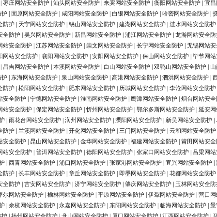
|
枣庄网站安全防护
|
汕头网站安全防护
|
来宾网站安全防护
|
衡阳网站安全防护
|
宜昌
防护
|
固原网站安全防护
|
咸阳网站安全防护
|
白银网站安全防护
|
哈密网站安全防护
|
全防护
|
天宁网站安全防护
|
锡山网站安全防护
|
建湖网站安全防护
|
涟水网站安全防护
安全防护
|
吴兴网站安全防护
|
新昌网站安全防护
|
浦江网站安全防护
|
龙游网站安全防
网站安全防护
|
江苏网站安全防护
|
崇文网站安全防护
|
长宁网站安全防护
|
无锡网站安
阳网站安全防护
|
襄阳网站安全防护
|
安阳网站安全防护
|
保山网站安全防护
|
毕节网站
|
昌吉网站安全防护
|
本溪网站安全防护
|
白山网站安全防护
|
双鸭山网站安全防护
|
山
防护
|
东海网站安全防护
|
泉山网站安全防护
|
高港网站安全防护
|
泗洪网站安全防护
|
全防护
|
松阳网站安全防护
|
肥东网站安全防护
|
历城网站安全防护
|
李沧网站安全防护
站安全防护
|
宁德网站安全防护
|
淮南网站安全防护
|
鹰潭网站安全防护
|
烟台网站安全
网站安全防护
|
保定网站安全防护
|
忻州网站安全防护
|
鄂尔多斯网站安全防护
|
延安网
护
|
雨花台网站安全防护
|
润州网站安全防护
|
溧阳网站安全防护
|
新吴网站安全防护
|
全防护
|
兰溪网站安全防护
|
开化网站安全防护
|
三门网站安全防护
|
云和网站安全防护
站安全防护
|
昆山网站安全防护
|
金华网站安全防护
|
福建网站安全防护
|
莆田网站安全
网站安全防护
|
普洱网站安全防护
|
德阳网站安全防护
|
张家口网站安全防护
|
吕梁网站
护
|
西青网站安全防护
|
浦口网站安全防护
|
张家港网站安全防护
|
宜兴网站安全防护
|
全防护
|
长丰网站安全防护
|
章丘网站安全防护
|
即墨网站安全防护
|
花都网站安全防护
安全防护
|
吉安网站安全防护
|
济宁网站安全防护
|
肇庆网站安全防护
|
玉林网站安全防
淖尔网站安全防护
|
榆林网站安全防护
|
平凉网站安全防护
|
伊犁网站安全防护
|
营口网
护
|
余杭网站安全防护
|
永嘉网站安全防护
|
东阳网站安全防护
|
临海网站安全防护
|
景
防护
|
扬州网站安全防护
|
舟山网站安全防护
|
厦门网站安全防护
|
江西网站安全防护
|