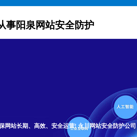
从事阳泉网站安全防护
保网站长期、高效、安全运营! 永川网站安全防护公司