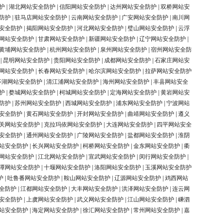
护
|
湖北网站安全防护
|
信阳网站安全防护
|
达州网站安全防护
|
双桥网站安
防护
|
驻马店网站安全防护
|
云南网站安全防护
|
广安网站安全防护
|
南川网
安全防护
|
揭阳网站安全防护
|
河北网站安全防护
|
璧山网站安全防护
|
云浮
网站安全防护
|
甘肃网站安全防护
|
新疆网站安全防护
|
辽宁网站安全防护
|
黄埔网站安全防护
|
杭州网站安全防护
|
泉州网站安全防护
|
宿州网站安全防
|
昆明网站安全防护
|
贵阳网站安全防护
|
成都网站安全防护
|
石家庄网站安
网站安全防护
|
长春网站安全防护
|
哈尔滨网站安全防护
|
拉萨网站安全防护
亭湖网站安全防护
|
清江浦网站安全防护
|
海州网站安全防护
|
丰县网站安全
护
|
婺城网站安全防护
|
柯城网站安全防护
|
定海网站安全防护
|
黄岩网站安
防护
|
苏州网站安全防护
|
西城网站安全防护
|
浦东网站安全防护
|
宁波网站
安全防护
|
黄石网站安全防护
|
开封网站安全防护
|
曲靖网站安全防护
|
遵义
关网站安全防护
|
克拉玛依网站安全防护
|
大连网站安全防护
|
四平网站安全
安全防护
|
通州网站安全防护
|
广陵网站安全防护
|
盐都网站安全防护
|
淮阴
站安全防护
|
长兴网站安全防护
|
柯桥网站安全防护
|
金东网站安全防护
|
衢
网站安全防护
|
江北网站安全防护
|
宣武网站安全防护
|
闵行网站安全防护
|
潭网站安全防护
|
十堰网站安全防护
|
洛阳网站安全防护
|
玉溪网站安全防护
护
|
吐鲁番网站安全防护
|
鞍山网站安全防护
|
辽源网站安全防护
|
鸡西网站
全防护
|
江都网站安全防护
|
大丰网站安全防护
|
洪泽网站安全防护
|
连云网
安全防护
|
上虞网站安全防护
|
武义网站安全防护
|
江山网站安全防护
|
嵊泗
站安全防护
|
海定网站安全防护
|
徐汇网站安全防护
|
常州网站安全防护
|
嘉