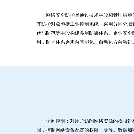
网络安全防护是通过技术手段和管理措施
其防护对象包括工业控制系统，采用分区分域
代码防范等手段构建多层防御体系。企业安全
用，防护体系逐步向智能化、自动化方向演进
访问控制：对用户访问网络资源的权限进
限，控制网络设备配置的权限，等等。数据加