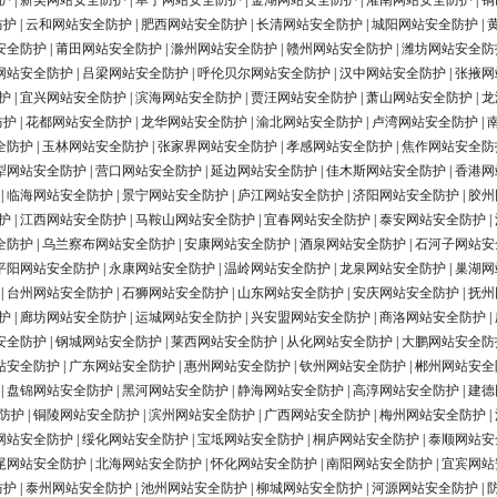
护
|
新吴网站安全防护
|
阜宁网站安全防护
|
金湖网站安全防护
|
灌南网站安全防护
|
铜
防护
|
云和网站安全防护
|
肥西网站安全防护
|
长清网站安全防护
|
城阳网站安全防护
|
安全防护
|
莆田网站安全防护
|
滁州网站安全防护
|
赣州网站安全防护
|
潍坊网站安全防
网站安全防护
|
吕梁网站安全防护
|
呼伦贝尔网站安全防护
|
汉中网站安全防护
|
张掖网
护
|
宜兴网站安全防护
|
滨海网站安全防护
|
贾汪网站安全防护
|
萧山网站安全防护
|
龙
防护
|
花都网站安全防护
|
龙华网站安全防护
|
渝北网站安全防护
|
卢湾网站安全防护
|
全防护
|
玉林网站安全防护
|
张家界网站安全防护
|
孝感网站安全防护
|
焦作网站安全防
犁网站安全防护
|
营口网站安全防护
|
延边网站安全防护
|
佳木斯网站安全防护
|
香港网
|
临海网站安全防护
|
景宁网站安全防护
|
庐江网站安全防护
|
济阳网站安全防护
|
胶州
护
|
江西网站安全防护
|
马鞍山网站安全防护
|
宜春网站安全防护
|
泰安网站安全防护
|
全防护
|
乌兰察布网站安全防护
|
安康网站安全防护
|
酒泉网站安全防护
|
石河子网站安
平阳网站安全防护
|
永康网站安全防护
|
温岭网站安全防护
|
龙泉网站安全防护
|
巢湖网
|
台州网站安全防护
|
石狮网站安全防护
|
山东网站安全防护
|
安庆网站安全防护
|
抚州
护
|
廊坊网站安全防护
|
运城网站安全防护
|
兴安盟网站安全防护
|
商洛网站安全防护
|
安全防护
|
钢城网站安全防护
|
莱西网站安全防护
|
从化网站安全防护
|
大鹏网站安全防
站安全防护
|
广东网站安全防护
|
惠州网站安全防护
|
钦州网站安全防护
|
郴州网站安全
|
盘锦网站安全防护
|
黑河网站安全防护
|
静海网站安全防护
|
高淳网站安全防护
|
建德
防护
|
铜陵网站安全防护
|
滨州网站安全防护
|
广西网站安全防护
|
梅州网站安全防护
|
网站安全防护
|
绥化网站安全防护
|
宝坻网站安全防护
|
桐庐网站安全防护
|
泰顺网站安
尾网站安全防护
|
北海网站安全防护
|
怀化网站安全防护
|
南阳网站安全防护
|
宜宾网站
防护
|
泰州网站安全防护
|
池州网站安全防护
|
柳城网站安全防护
|
河源网站安全防护
|