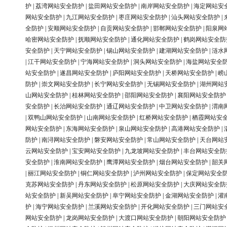
护
|
荔湾网站安全防护
|
盐田网站安全防护
|
南岸网站安全防护
|
海定网站安
网站安全防护
|
九江网站安全防护
|
枣庄网站安全防护
|
汕头网站安全防护
|
全防护
|
安顺网站安全防护
|
自贡网站安全防护
|
邯郸网站安全防护
|
阳泉网
哈密网站安全防护
|
抚顺网站安全防护
|
通化网站安全防护
|
鹤岗网站安全防
安全防护
|
天宁网站安全防护
|
锡山网站安全防护
|
建湖网站安全防护
|
涟水
|
江干网站安全防护
|
宁海网站安全防护
|
洞头网站安全防护
|
海盐网站安全
站安全防护
|
遂昌网站安全防护
|
庐阳网站安全防护
|
天桥网站安全防护
|
崂
防护
|
崇文网站安全防护
|
长宁网站安全防护
|
无锡网站安全防护
|
湖州网站
山网站安全防护
|
桂林网站安全防护
|
邵阳网站安全防护
|
襄阳网站安全防护
安全防护
|
长治网站安全防护
|
通辽网站安全防护
|
中卫网站安全防护
|
渭南
|
双鸭山网站安全防护
|
山南网站安全防护
|
红桥网站安全防护
|
栖霞网站安
网站安全防护
|
东海网站安全防护
|
泉山网站安全防护
|
高港网站安全防护
|
防护
|
南浔网站安全防护
|
磐安网站安全防护
|
常山网站安全防护
|
天台网站
云网站安全防护
|
宝安网站安全防护
|
九龙坡网站安全防护
|
丰台网站安全防
安全防护
|
淮南网站安全防护
|
鹰潭网站安全防护
|
烟台网站安全防护
|
韶关
|
丽江网站安全防护
|
铜仁网站安全防护
|
泸州网站安全防护
|
保定网站安全
克苏网站安全防护
|
丹东网站安全防护
|
松原网站安全防护
|
大庆网站安全防
站安全防护
|
新吴网站安全防护
|
阜宁网站安全防护
|
金湖网站安全防护
|
灌
护
|
海宁网站安全防护
|
兰溪网站安全防护
|
开化网站安全防护
|
三门网站安
网站安全防护
|
龙岗网站安全防护
|
大渡口网站安全防护
|
朝阳网站安全防护