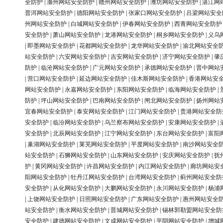
全防护
|
滁州网站安全防护
|
赣州网站安全防护
|
潍坊网站安全防护
|
湛江网
普洱网站安全防护
|
德阳网站安全防护
|
张家口网站安全防护
|
吕梁网站安全
州网站安全防护
|
白城网站安全防护
|
伊春网站安全防护
|
西青网站安全防护
安全防护
|
萧山网站安全防护
|
龙港网站安全防护
|
桐乡网站安全防护
|
义乌
|
即墨网站安全防护
|
花都网站安全防护
|
龙华网站安全防护
|
渝北网站安全
站安全防护
|
六安网站安全防护
|
吉安网站安全防护
|
济宁网站安全防护
|
肇
防护
|
临沧网站安全防护
|
广元网站安全防护
|
承德网站安全防护
|
晋中网站
|
营口网站安全防护
|
延边网站安全防护
|
佳木斯网站安全防护
|
香港网站安
网站安全防护
|
永嘉网站安全防护
|
东阳网站安全防护
|
临海网站安全防护
|
防护
|
坪山网站安全防护
|
巴南网站安全防护
|
闸北网站安全防护
|
扬州网站
宜春网站安全防护
|
泰安网站安全防护
|
江门网站安全防护
|
贵港网站安全防
安全防护
|
临汾网站安全防护
|
乌兰察布网站安全防护
|
安康网站安全防护
|
安全防护
|
北辰网站安全防护
|
江宁网站安全防护
|
东台网站安全防护
|
富阳
|
巢湖网站安全防护
|
莱芜网站安全防护
|
平度网站安全防护
|
南沙网站安全
站安全防护
|
石狮网站安全防护
|
山东网站安全防护
|
安庆网站安全防护
|
抚
护
|
黄冈网站安全防护
|
许昌网站安全防护
|
内江网站安全防护
|
廊坊网站安
阳网站安全防护
|
牡丹江网站安全防护
|
台湾网站安全防护
|
蓟州网站安全防
安全防护
|
从化网站安全防护
|
大鹏网站安全防护
|
永川网站安全防护
|
杨浦
|
上饶网站安全防护
|
日照网站安全防护
|
广东网站安全防护
|
惠州网站安全
站安全防护
|
衡水网站安全防护
|
晋城网站安全防护
|
锡林郭勒盟网站安全防
安全防护
|
建德网站安全防护
|
文成网站安全防护
|
平阴网站安全防护
|
增城