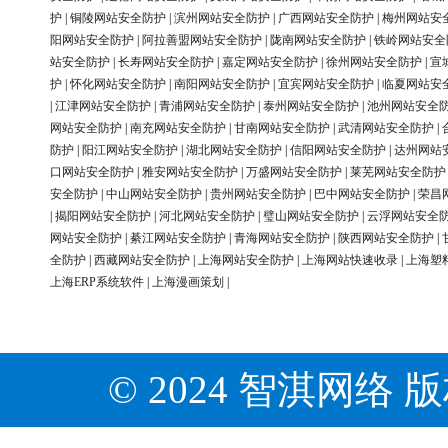
护
|
铜陵网站安全防护
|
滨州网站安全防护
|
广西网站安全防护
|
梅州网站安
阳网站安全防护
|
阿拉善盟网站安全防护
|
陇南网站安全防护
|
铁岭网站安全
站安全防护
|
长寿网站安全防护
|
嘉定网站安全防护
|
徐州网站安全防护
|
宣
护
|
怀化网站安全防护
|
南阳网站安全防护
|
宜宾网站安全防护
|
临夏网站安
|
江津网站安全防护
|
青浦网站安全防护
|
泰州网站安全防护
|
池州网站安全
网站安全防护
|
南充网站安全防护
|
甘南网站安全防护
|
武清网站安全防护
|
防护
|
阳江网站安全防护
|
湖北网站安全防护
|
信阳网站安全防护
|
达州网站
口网站安全防护
|
雅安网站安全防护
|
万盛网站安全防护
|
莱芜网站安全防护
安全防护
|
中山网站安全防护
|
贵州网站安全防护
|
巴中网站安全防护
|
荣昌
|
揭阳网站安全防护
|
河北网站安全防护
|
璧山网站安全防护
|
云浮网站安全
网站安全防护
|
綦江网站安全防护
|
青海网站安全防护
|
陕西网站安全防护
|
全防护
|
西藏网站安全防护
|
上海网站安全防护
|
上海网站快速收录
|
上海塑
上海ERP系统软件
|
上海漫画策划
|
© 2024 智淇网络 版权所有