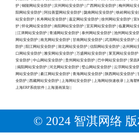
护
|
铜陵网站安全防护
|
滨州网站安全防护
|
广西网站安全防护
|
梅州网站安
阳网站安全防护
|
阿拉善盟网站安全防护
|
陇南网站安全防护
|
铁岭网站安全
站安全防护
|
长寿网站安全防护
|
嘉定网站安全防护
|
徐州网站安全防护
|
宣
护
|
怀化网站安全防护
|
南阳网站安全防护
|
宜宾网站安全防护
|
临夏网站安
|
江津网站安全防护
|
青浦网站安全防护
|
泰州网站安全防护
|
池州网站安全
网站安全防护
|
南充网站安全防护
|
甘南网站安全防护
|
武清网站安全防护
|
防护
|
阳江网站安全防护
|
湖北网站安全防护
|
信阳网站安全防护
|
达州网站
口网站安全防护
|
雅安网站安全防护
|
万盛网站安全防护
|
莱芜网站安全防护
安全防护
|
中山网站安全防护
|
贵州网站安全防护
|
巴中网站安全防护
|
荣昌
|
揭阳网站安全防护
|
河北网站安全防护
|
璧山网站安全防护
|
云浮网站安全
网站安全防护
|
綦江网站安全防护
|
青海网站安全防护
|
陕西网站安全防护
|
全防护
|
西藏网站安全防护
|
上海网站安全防护
|
上海网站快速收录
|
上海塑
上海ERP系统软件
|
上海漫画策划
|
© 2024 智淇网络 版权所有