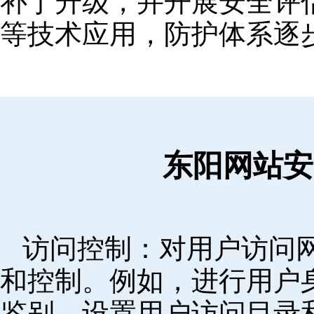
补丁升级，并开展安全评
等技术应用，防护体系逐
东阳网站安
访问控制：对用户访问
和控制。例如，进行用户
鉴别，设置用户访问目录