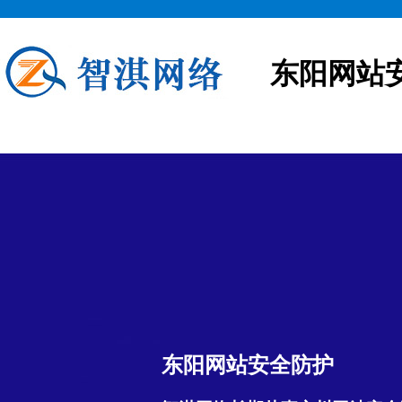
东阳网站
东阳网站安全防护