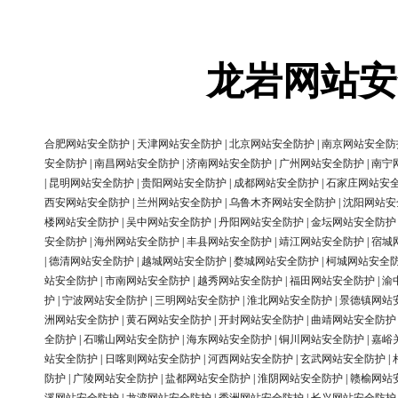
龙岩网站安
合肥网站安全防护
|
天津网站安全防护
|
北京网站安全防护
|
南京网站安全防
安全防护
|
南昌网站安全防护
|
济南网站安全防护
|
广州网站安全防护
|
南宁
|
昆明网站安全防护
|
贵阳网站安全防护
|
成都网站安全防护
|
石家庄网站安
西安网站安全防护
|
兰州网站安全防护
|
乌鲁木齐网站安全防护
|
沈阳网站安
楼网站安全防护
|
吴中网站安全防护
|
丹阳网站安全防护
|
金坛网站安全防护
安全防护
|
海州网站安全防护
|
丰县网站安全防护
|
靖江网站安全防护
|
宿城
|
德清网站安全防护
|
越城网站安全防护
|
婺城网站安全防护
|
柯城网站安全
站安全防护
|
市南网站安全防护
|
越秀网站安全防护
|
福田网站安全防护
|
渝
护
|
宁波网站安全防护
|
三明网站安全防护
|
淮北网站安全防护
|
景德镇网站
洲网站安全防护
|
黄石网站安全防护
|
开封网站安全防护
|
曲靖网站安全防护
全防护
|
石嘴山网站安全防护
|
海东网站安全防护
|
铜川网站安全防护
|
嘉峪
站安全防护
|
日喀则网站安全防护
|
河西网站安全防护
|
玄武网站安全防护
|
防护
|
广陵网站安全防护
|
盐都网站安全防护
|
淮阴网站安全防护
|
赣榆网站