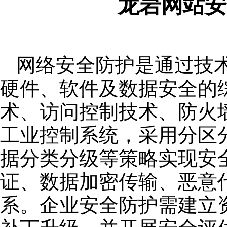
龙岩网站安
网络安全防护是通过技
硬件、软件及数据安全的
术、访问控制技术、防火
工业控制系统，采用分区
据分类分级等策略实现安
证、数据加密传输、恶意
系。企业安全防护需建立