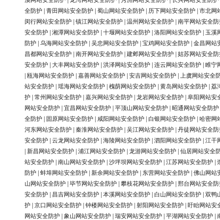
溪网站安全防护
|
龙湾网站安全防护
|
秀洲网站安全防护
|
长兴网站安全防护
全防护
|
青田网站安全防护
|
蜀山网站安全防护
|
历下网站安全防护
|
市北网
闵行网站安全防护
|
镇江网站安全防护
|
温州网站安全防护
|
南平网站安全防
安全防护
|
湘潭网站安全防护
|
十堰网站安全防护
|
洛阳网站安全防护
|
玉溪
防护
|
乌海网站安全防护
|
吴忠网站安全防护
|
宝鸡网站安全防护
|
金昌网站
昌都网站安全防护
|
南开网站安全防护
|
建邺网站安全防护
|
姑苏网站安全防
安全防护
|
大丰网站安全防护
|
洪泽网站安全防护
|
连云网站安全防护
|
睢宁
|
瓯海网站安全防护
|
嘉善网站安全防护
|
安吉网站安全防护
|
上虞网站安全
站安全防护
|
瑶海网站安全防护
|
槐荫网站安全防护
|
黄岛网站安全防护
|
荔
护
|
常州网站安全防护
|
嘉兴网站安全防护
|
龙岩网站安全防护
|
阜阳网站安
网站安全防护
|
宜昌网站安全防护
|
平顶山网站安全防护
|
昭通网站安全防护
全防护
|
固原网站安全防护
|
咸阳网站安全防护
|
白银网站安全防护
|
哈密网
河东网站安全防护
|
秦淮网站安全防护
|
吴江网站安全防护
|
丹徒网站安全防
安全防护
|
云龙网站安全防护
|
海陵网站安全防护
|
泗阳网站安全防护
|
江干
|
新昌网站安全防护
|
浦江网站安全防护
|
龙游网站安全防护
|
仙居网站安全
站安全防护
|
南山网站安全防护
|
沙坪坝网站安全防护
|
江苏网站安全防护
|
防护
|
蚌埠网站安全防护
|
新余网站安全防护
|
东营网站安全防护
|
佛山网站
山网站安全防护
|
毕节网站安全防护
|
攀枝花网站安全防护
|
邢台网站安全防
安全防护
|
昌吉网站安全防护
|
本溪网站安全防护
|
白山网站安全防护
|
双鸭
护
|
京口网站安全防护
|
钟楼网站安全防护
|
射阳网站安全防护
|
盱眙网站安
网站安全防护
|
象山网站安全防护
|
瑞安网站安全防护
|
平湖网站安全防护
|