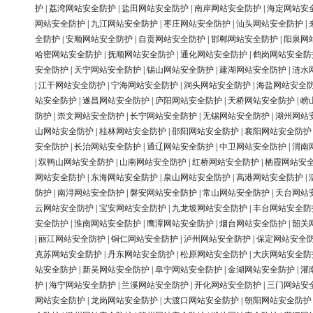
护
|
荔湾网站安全防护
|
盐田网站安全防护
|
南岸网站安全防护
|
海定网站安
网站安全防护
|
九江网站安全防护
|
枣庄网站安全防护
|
汕头网站安全防护
|
全防护
|
安顺网站安全防护
|
自贡网站安全防护
|
邯郸网站安全防护
|
阳泉网
哈密网站安全防护
|
抚顺网站安全防护
|
通化网站安全防护
|
鹤岗网站安全防
安全防护
|
天宁网站安全防护
|
锡山网站安全防护
|
建湖网站安全防护
|
涟水
|
江干网站安全防护
|
宁海网站安全防护
|
洞头网站安全防护
|
海盐网站安全
站安全防护
|
遂昌网站安全防护
|
庐阳网站安全防护
|
天桥网站安全防护
|
崂
防护
|
崇文网站安全防护
|
长宁网站安全防护
|
无锡网站安全防护
|
湖州网站
山网站安全防护
|
桂林网站安全防护
|
邵阳网站安全防护
|
襄阳网站安全防护
安全防护
|
长治网站安全防护
|
通辽网站安全防护
|
中卫网站安全防护
|
渭南
|
双鸭山网站安全防护
|
山南网站安全防护
|
红桥网站安全防护
|
栖霞网站安
网站安全防护
|
东海网站安全防护
|
泉山网站安全防护
|
高港网站安全防护
|
防护
|
南浔网站安全防护
|
磐安网站安全防护
|
常山网站安全防护
|
天台网站
云网站安全防护
|
宝安网站安全防护
|
九龙坡网站安全防护
|
丰台网站安全防
安全防护
|
淮南网站安全防护
|
鹰潭网站安全防护
|
烟台网站安全防护
|
韶关
|
丽江网站安全防护
|
铜仁网站安全防护
|
泸州网站安全防护
|
保定网站安全
克苏网站安全防护
|
丹东网站安全防护
|
松原网站安全防护
|
大庆网站安全防
站安全防护
|
新吴网站安全防护
|
阜宁网站安全防护
|
金湖网站安全防护
|
灌
护
|
海宁网站安全防护
|
兰溪网站安全防护
|
开化网站安全防护
|
三门网站安
网站安全防护
|
龙岗网站安全防护
|
大渡口网站安全防护
|
朝阳网站安全防护