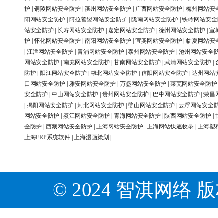
护
|
铜陵网站安全防护
|
滨州网站安全防护
|
广西网站安全防护
|
梅州网站安
阳网站安全防护
|
阿拉善盟网站安全防护
|
陇南网站安全防护
|
铁岭网站安全
站安全防护
|
长寿网站安全防护
|
嘉定网站安全防护
|
徐州网站安全防护
|
宣
护
|
怀化网站安全防护
|
南阳网站安全防护
|
宜宾网站安全防护
|
临夏网站安
|
江津网站安全防护
|
青浦网站安全防护
|
泰州网站安全防护
|
池州网站安全
网站安全防护
|
南充网站安全防护
|
甘南网站安全防护
|
武清网站安全防护
|
防护
|
阳江网站安全防护
|
湖北网站安全防护
|
信阳网站安全防护
|
达州网站
口网站安全防护
|
雅安网站安全防护
|
万盛网站安全防护
|
莱芜网站安全防护
安全防护
|
中山网站安全防护
|
贵州网站安全防护
|
巴中网站安全防护
|
荣昌
|
揭阳网站安全防护
|
河北网站安全防护
|
璧山网站安全防护
|
云浮网站安全
网站安全防护
|
綦江网站安全防护
|
青海网站安全防护
|
陕西网站安全防护
|
全防护
|
西藏网站安全防护
|
上海网站安全防护
|
上海网站快速收录
|
上海塑
上海ERP系统软件
|
上海漫画策划
|
© 2024 智淇网络 版权所有