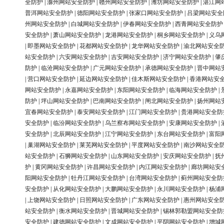
全防护
|
滁州网站安全防护
|
赣州网站安全防护
|
潍坊网站安全防护
|
湛江网
普洱网站安全防护
|
德阳网站安全防护
|
张家口网站安全防护
|
吕梁网站安全
州网站安全防护
|
白城网站安全防护
|
伊春网站安全防护
|
西青网站安全防护
安全防护
|
萧山网站安全防护
|
龙港网站安全防护
|
桐乡网站安全防护
|
义乌
|
即墨网站安全防护
|
花都网站安全防护
|
龙华网站安全防护
|
渝北网站安全
站安全防护
|
六安网站安全防护
|
吉安网站安全防护
|
济宁网站安全防护
|
肇
防护
|
临沧网站安全防护
|
广元网站安全防护
|
承德网站安全防护
|
晋中网站
|
营口网站安全防护
|
延边网站安全防护
|
佳木斯网站安全防护
|
香港网站安
网站安全防护
|
永嘉网站安全防护
|
东阳网站安全防护
|
临海网站安全防护
|
防护
|
坪山网站安全防护
|
巴南网站安全防护
|
闸北网站安全防护
|
扬州网站
宜春网站安全防护
|
泰安网站安全防护
|
江门网站安全防护
|
贵港网站安全防
安全防护
|
临汾网站安全防护
|
乌兰察布网站安全防护
|
安康网站安全防护
|
安全防护
|
北辰网站安全防护
|
江宁网站安全防护
|
东台网站安全防护
|
富阳
|
巢湖网站安全防护
|
莱芜网站安全防护
|
平度网站安全防护
|
南沙网站安全
站安全防护
|
石狮网站安全防护
|
山东网站安全防护
|
安庆网站安全防护
|
抚
护
|
黄冈网站安全防护
|
许昌网站安全防护
|
内江网站安全防护
|
廊坊网站安
阳网站安全防护
|
牡丹江网站安全防护
|
台湾网站安全防护
|
蓟州网站安全防
安全防护
|
从化网站安全防护
|
大鹏网站安全防护
|
永川网站安全防护
|
杨浦
|
上饶网站安全防护
|
日照网站安全防护
|
广东网站安全防护
|
惠州网站安全
站安全防护
|
衡水网站安全防护
|
晋城网站安全防护
|
锡林郭勒盟网站安全防
安全防护
|
建德网站安全防护
|
文成网站安全防护
|
平阴网站安全防护
|
增城