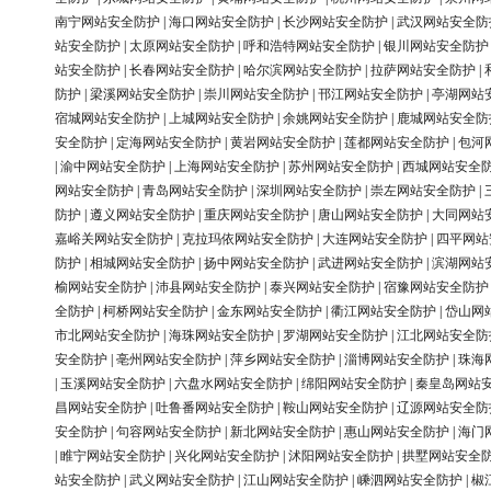
南宁网站安全防护
|
海口网站安全防护
|
长沙网站安全防护
|
武汉网站安全防
站安全防护
|
太原网站安全防护
|
呼和浩特网站安全防护
|
银川网站安全防护
站安全防护
|
长春网站安全防护
|
哈尔滨网站安全防护
|
拉萨网站安全防护
|
防护
|
梁溪网站安全防护
|
崇川网站安全防护
|
邗江网站安全防护
|
亭湖网站
宿城网站安全防护
|
上城网站安全防护
|
余姚网站安全防护
|
鹿城网站安全防
安全防护
|
定海网站安全防护
|
黄岩网站安全防护
|
莲都网站安全防护
|
包河
|
渝中网站安全防护
|
上海网站安全防护
|
苏州网站安全防护
|
西城网站安全
网站安全防护
|
青岛网站安全防护
|
深圳网站安全防护
|
崇左网站安全防护
|
防护
|
遵义网站安全防护
|
重庆网站安全防护
|
唐山网站安全防护
|
大同网站
嘉峪关网站安全防护
|
克拉玛依网站安全防护
|
大连网站安全防护
|
四平网站
防护
|
相城网站安全防护
|
扬中网站安全防护
|
武进网站安全防护
|
滨湖网站
榆网站安全防护
|
沛县网站安全防护
|
泰兴网站安全防护
|
宿豫网站安全防护
全防护
|
柯桥网站安全防护
|
金东网站安全防护
|
衢江网站安全防护
|
岱山网
市北网站安全防护
|
海珠网站安全防护
|
罗湖网站安全防护
|
江北网站安全防
安全防护
|
亳州网站安全防护
|
萍乡网站安全防护
|
淄博网站安全防护
|
珠海
|
玉溪网站安全防护
|
六盘水网站安全防护
|
绵阳网站安全防护
|
秦皇岛网站
昌网站安全防护
|
吐鲁番网站安全防护
|
鞍山网站安全防护
|
辽源网站安全防
安全防护
|
句容网站安全防护
|
新北网站安全防护
|
惠山网站安全防护
|
海门
|
睢宁网站安全防护
|
兴化网站安全防护
|
沭阳网站安全防护
|
拱墅网站安全
站安全防护
|
武义网站安全防护
|
江山网站安全防护
|
嵊泗网站安全防护
|
椒