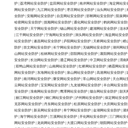
护
|
荔湾网站安全防护
|
盐田网站安全防护
|
南岸网站安全防护
|
海定网站安
网站安全防护
|
九江网站安全防护
|
枣庄网站安全防护
|
汕头网站安全防护
|
全防护
|
安顺网站安全防护
|
自贡网站安全防护
|
邯郸网站安全防护
|
阳泉网
哈密网站安全防护
|
抚顺网站安全防护
|
通化网站安全防护
|
鹤岗网站安全防
安全防护
|
天宁网站安全防护
|
锡山网站安全防护
|
建湖网站安全防护
|
涟水
|
江干网站安全防护
|
宁海网站安全防护
|
洞头网站安全防护
|
海盐网站安全
站安全防护
|
遂昌网站安全防护
|
庐阳网站安全防护
|
天桥网站安全防护
|
崂
防护
|
崇文网站安全防护
|
长宁网站安全防护
|
无锡网站安全防护
|
湖州网站
山网站安全防护
|
桂林网站安全防护
|
邵阳网站安全防护
|
襄阳网站安全防护
安全防护
|
长治网站安全防护
|
通辽网站安全防护
|
中卫网站安全防护
|
渭南
|
双鸭山网站安全防护
|
山南网站安全防护
|
红桥网站安全防护
|
栖霞网站安
网站安全防护
|
东海网站安全防护
|
泉山网站安全防护
|
高港网站安全防护
|
防护
|
南浔网站安全防护
|
磐安网站安全防护
|
常山网站安全防护
|
天台网站
云网站安全防护
|
宝安网站安全防护
|
九龙坡网站安全防护
|
丰台网站安全防
安全防护
|
淮南网站安全防护
|
鹰潭网站安全防护
|
烟台网站安全防护
|
韶关
|
丽江网站安全防护
|
铜仁网站安全防护
|
泸州网站安全防护
|
保定网站安全
克苏网站安全防护
|
丹东网站安全防护
|
松原网站安全防护
|
大庆网站安全防
站安全防护
|
新吴网站安全防护
|
阜宁网站安全防护
|
金湖网站安全防护
|
灌
护
|
海宁网站安全防护
|
兰溪网站安全防护
|
开化网站安全防护
|
三门网站安
网站安全防护
|
龙岗网站安全防护
|
大渡口网站安全防护
|
朝阳网站安全防护