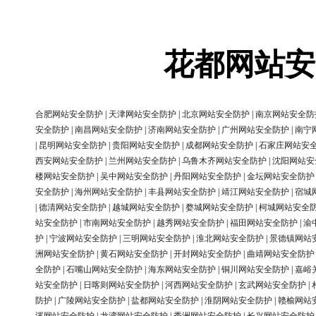
花都网站安
合肥网站安全防护
|
天津网站安全防护
|
北京网站安全防护
|
南京网站安全防
安全防护
|
南昌网站安全防护
|
济南网站安全防护
|
广州网站安全防护
|
南宁
|
昆明网站安全防护
|
贵阳网站安全防护
|
成都网站安全防护
|
石家庄网站安
西安网站安全防护
|
兰州网站安全防护
|
乌鲁木齐网站安全防护
|
沈阳网站安
楼网站安全防护
|
吴中网站安全防护
|
丹阳网站安全防护
|
金坛网站安全防护
安全防护
|
海州网站安全防护
|
丰县网站安全防护
|
靖江网站安全防护
|
宿城
|
德清网站安全防护
|
越城网站安全防护
|
婺城网站安全防护
|
柯城网站安全
站安全防护
|
市南网站安全防护
|
越秀网站安全防护
|
福田网站安全防护
|
渝
护
|
宁波网站安全防护
|
三明网站安全防护
|
淮北网站安全防护
|
景德镇网站
洲网站安全防护
|
黄石网站安全防护
|
开封网站安全防护
|
曲靖网站安全防护
全防护
|
石嘴山网站安全防护
|
海东网站安全防护
|
铜川网站安全防护
|
嘉峪
站安全防护
|
日喀则网站安全防护
|
河西网站安全防护
|
玄武网站安全防护
|
防护
|
广陵网站安全防护
|
盐都网站安全防护
|
淮阴网站安全防护
|
赣榆网站