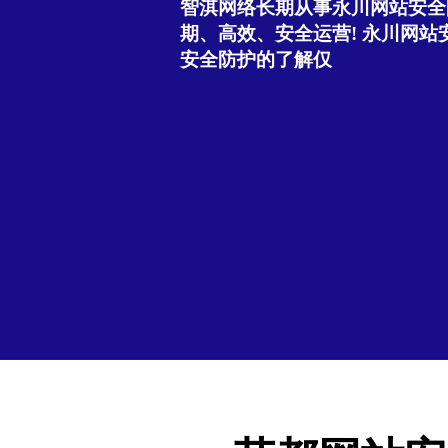
智淇网络长期从事永川网站安全
期、高效、安全运营! 永川网站
安全防护的了解仅