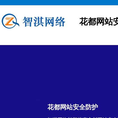
花都网站
花都网站安全防护