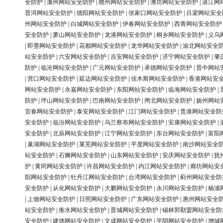
全防护
|
滁州网站安全防护
|
赣州网站安全防护
|
潍坊网站安全防护
|
湛江网
普洱网站安全防护
|
德阳网站安全防护
|
张家口网站安全防护
|
吕梁网站安全
州网站安全防护
|
白城网站安全防护
|
伊春网站安全防护
|
西青网站安全防护
安全防护
|
萧山网站安全防护
|
龙港网站安全防护
|
桐乡网站安全防护
|
义乌
|
即墨网站安全防护
|
花都网站安全防护
|
龙华网站安全防护
|
渝北网站安全
站安全防护
|
六安网站安全防护
|
吉安网站安全防护
|
济宁网站安全防护
|
肇
防护
|
临沧网站安全防护
|
广元网站安全防护
|
承德网站安全防护
|
晋中网站
|
营口网站安全防护
|
延边网站安全防护
|
佳木斯网站安全防护
|
香港网站安
网站安全防护
|
永嘉网站安全防护
|
东阳网站安全防护
|
临海网站安全防护
|
防护
|
坪山网站安全防护
|
巴南网站安全防护
|
闸北网站安全防护
|
扬州网站
宜春网站安全防护
|
泰安网站安全防护
|
江门网站安全防护
|
贵港网站安全防
安全防护
|
临汾网站安全防护
|
乌兰察布网站安全防护
|
安康网站安全防护
|
安全防护
|
北辰网站安全防护
|
江宁网站安全防护
|
东台网站安全防护
|
富阳
|
巢湖网站安全防护
|
莱芜网站安全防护
|
平度网站安全防护
|
南沙网站安全
站安全防护
|
石狮网站安全防护
|
山东网站安全防护
|
安庆网站安全防护
|
抚
护
|
黄冈网站安全防护
|
许昌网站安全防护
|
内江网站安全防护
|
廊坊网站安
阳网站安全防护
|
牡丹江网站安全防护
|
台湾网站安全防护
|
蓟州网站安全防
安全防护
|
从化网站安全防护
|
大鹏网站安全防护
|
永川网站安全防护
|
杨浦
|
上饶网站安全防护
|
日照网站安全防护
|
广东网站安全防护
|
惠州网站安全
站安全防护
|
衡水网站安全防护
|
晋城网站安全防护
|
锡林郭勒盟网站安全防
安全防护
|
建德网站安全防护
|
文成网站安全防护
|
平阴网站安全防护
|
增城