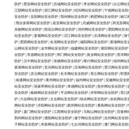
防护
|
肥东网站安全防护
|
历城网站安全防护
|
李沧网站安全防护
|
白云网站
江阴网站安全防护
|
浙江网站安全防护
|
绍兴网站安全防护
|
宁德网站安全防
安全防护
|
岳阳网站安全防护
|
鄂州网站安全防护
|
鹤壁网站安全防护
|
丽江
|
鄂尔多斯网站安全防护
|
延安网站安全防护
|
武威网站安全防护
|
阿克苏网
东丽网站安全防护
|
雨花台网站安全防护
|
润州网站安全防护
|
溧阳网站安全
站安全防护
|
姜堰网站安全防护
|
滨江网站安全防护
|
乐清网站安全防护
|
海
护
|
肥西网站安全防护
|
长清网站安全防护
|
城阳网站安全防护
|
黄埔网站安
山网站安全防护
|
金华网站安全防护
|
福建网站安全防护
|
莆田网站安全防护
全防护
|
常德网站安全防护
|
荆门网站安全防护
|
新乡网站安全防护
|
普洱网
防护
|
汉中网站安全防护
|
张掖网站安全防护
|
喀什网站安全防护
|
锦州网站
家港网站安全防护
|
宜兴网站安全防护
|
滨海网站安全防护
|
贾汪网站安全防
安全防护
|
庆元网站安全防护
|
长丰网站安全防护
|
章丘网站安全防护
|
即墨
|
南通网站安全防护
|
衢州网站安全防护
|
福州网站安全防护
|
安徽网站安全
站安全防护
|
张家界网站安全防护
|
孝感网站安全防护
|
焦作网站安全防护
|
安全防护
|
榆林网站安全防护
|
平凉网站安全防护
|
伊犁网站安全防护
|
营口
护
|
六合网站安全防护
|
太仓网站安全防护
|
响水网站安全防护
|
余杭网站安
网站安全防护
|
济阳网站安全防护
|
胶州网站安全防护
|
番禺网站安全防护
|
防护
|
厦门网站安全防护
|
江西网站安全防护
|
马鞍山网站安全防护
|
宜春网
荆州网站安全防护
|
濮阳网站安全防护
|
遂宁网站安全防护
|
沧州网站安全防
子网站安全防护
|
阜新网站安全防护
|
七台河网站安全防护
|
澳门网站安全防