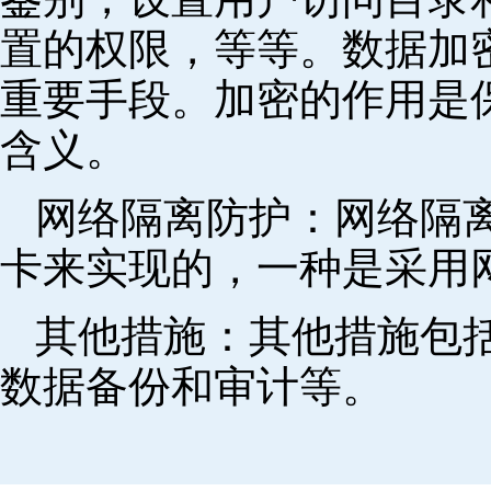
置的权限，等等。数据加
重要手段。加密的作用是
含义。
网络隔离防护：网络隔
卡来实现的，一种是采用
其他措施：其他措施包
数据备份和审计等。