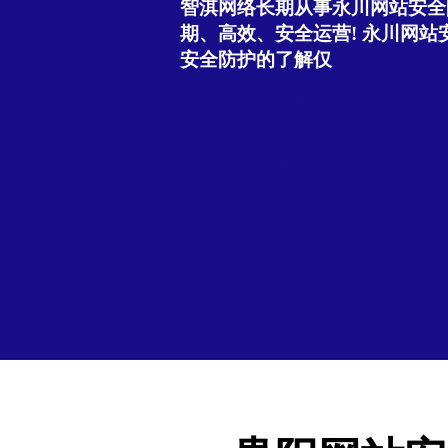
智淇网络长期从事永川网站安全
期、高效、安全运营! 永川网站
安全防护的了解仅