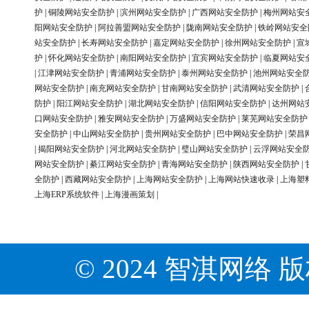
护
|
铜陵网站安全防护
|
滨州网站安全防护
|
广西网站安全防护
|
梅州网站安
阳网站安全防护
|
阿拉善盟网站安全防护
|
陇南网站安全防护
|
铁岭网站安全
站安全防护
|
长寿网站安全防护
|
嘉定网站安全防护
|
徐州网站安全防护
|
宣
护
|
怀化网站安全防护
|
南阳网站安全防护
|
宜宾网站安全防护
|
临夏网站安
|
江津网站安全防护
|
青浦网站安全防护
|
泰州网站安全防护
|
池州网站安全
网站安全防护
|
南充网站安全防护
|
甘南网站安全防护
|
武清网站安全防护
|
防护
|
阳江网站安全防护
|
湖北网站安全防护
|
信阳网站安全防护
|
达州网站
口网站安全防护
|
雅安网站安全防护
|
万盛网站安全防护
|
莱芜网站安全防护
安全防护
|
中山网站安全防护
|
贵州网站安全防护
|
巴中网站安全防护
|
荣昌
|
揭阳网站安全防护
|
河北网站安全防护
|
璧山网站安全防护
|
云浮网站安全
网站安全防护
|
綦江网站安全防护
|
青海网站安全防护
|
陕西网站安全防护
|
全防护
|
西藏网站安全防护
|
上海网站安全防护
|
上海网站快速收录
|
上海塑
上海ERP系统软件
|
上海漫画策划
|
© 2024 智淇网络 版权所有