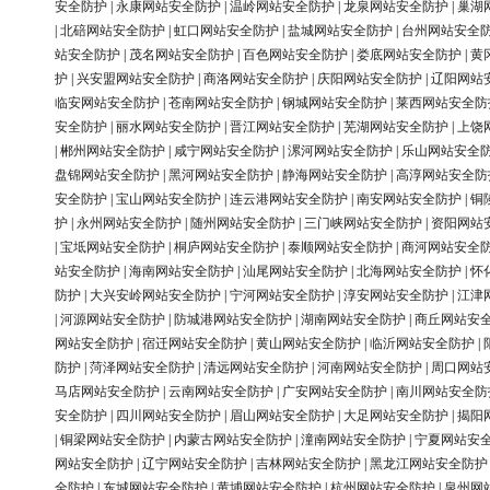
安全防护
|
永康网站安全防护
|
温岭网站安全防护
|
龙泉网站安全防护
|
巢湖
|
北碚网站安全防护
|
虹口网站安全防护
|
盐城网站安全防护
|
台州网站安全
站安全防护
|
茂名网站安全防护
|
百色网站安全防护
|
娄底网站安全防护
|
黄
护
|
兴安盟网站安全防护
|
商洛网站安全防护
|
庆阳网站安全防护
|
辽阳网站
临安网站安全防护
|
苍南网站安全防护
|
钢城网站安全防护
|
莱西网站安全防
安全防护
|
丽水网站安全防护
|
晋江网站安全防护
|
芜湖网站安全防护
|
上饶
|
郴州网站安全防护
|
咸宁网站安全防护
|
漯河网站安全防护
|
乐山网站安全
盘锦网站安全防护
|
黑河网站安全防护
|
静海网站安全防护
|
高淳网站安全防
安全防护
|
宝山网站安全防护
|
连云港网站安全防护
|
南安网站安全防护
|
铜
护
|
永州网站安全防护
|
随州网站安全防护
|
三门峡网站安全防护
|
资阳网站
|
宝坻网站安全防护
|
桐庐网站安全防护
|
泰顺网站安全防护
|
商河网站安全
站安全防护
|
海南网站安全防护
|
汕尾网站安全防护
|
北海网站安全防护
|
怀
防护
|
大兴安岭网站安全防护
|
宁河网站安全防护
|
淳安网站安全防护
|
江津
|
河源网站安全防护
|
防城港网站安全防护
|
湖南网站安全防护
|
商丘网站安
网站安全防护
|
宿迁网站安全防护
|
黄山网站安全防护
|
临沂网站安全防护
|
防护
|
菏泽网站安全防护
|
清远网站安全防护
|
河南网站安全防护
|
周口网站
马店网站安全防护
|
云南网站安全防护
|
广安网站安全防护
|
南川网站安全防
安全防护
|
四川网站安全防护
|
眉山网站安全防护
|
大足网站安全防护
|
揭阳
|
铜梁网站安全防护
|
内蒙古网站安全防护
|
潼南网站安全防护
|
宁夏网站安
网站安全防护
|
辽宁网站安全防护
|
吉林网站安全防护
|
黑龙江网站安全防护
全防护
|
东城网站安全防护
|
黄埔网站安全防护
|
杭州网站安全防护
|
泉州网