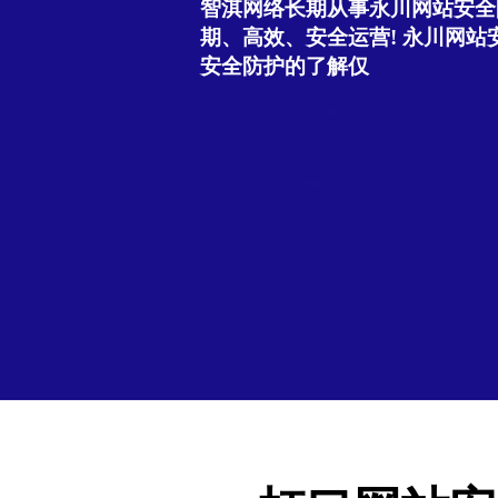
智淇网络长期从事永川网站安全
期、高效、安全运营! 永川网站
安全防护的了解仅