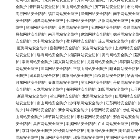
溪网站安全防护
|
龙湾网站安全防护
|
秀洲网站安全防护
|
长兴网站安全防护
全防护
|
青田网站安全防护
|
蜀山网站安全防护
|
历下网站安全防护
|
市北网
闵行网站安全防护
|
镇江网站安全防护
|
温州网站安全防护
|
南平网站安全防
安全防护
|
湘潭网站安全防护
|
十堰网站安全防护
|
洛阳网站安全防护
|
玉溪
防护
|
乌海网站安全防护
|
吴忠网站安全防护
|
宝鸡网站安全防护
|
金昌网站
昌都网站安全防护
|
南开网站安全防护
|
建邺网站安全防护
|
姑苏网站安全防
安全防护
|
大丰网站安全防护
|
洪泽网站安全防护
|
连云网站安全防护
|
睢宁
|
瓯海网站安全防护
|
嘉善网站安全防护
|
安吉网站安全防护
|
上虞网站安全
站安全防护
|
瑶海网站安全防护
|
槐荫网站安全防护
|
黄岛网站安全防护
|
荔
护
|
常州网站安全防护
|
嘉兴网站安全防护
|
龙岩网站安全防护
|
阜阳网站安
网站安全防护
|
宜昌网站安全防护
|
平顶山网站安全防护
|
昭通网站安全防护
全防护
|
固原网站安全防护
|
咸阳网站安全防护
|
白银网站安全防护
|
哈密网
河东网站安全防护
|
秦淮网站安全防护
|
吴江网站安全防护
|
丹徒网站安全防
安全防护
|
云龙网站安全防护
|
海陵网站安全防护
|
泗阳网站安全防护
|
江干
|
新昌网站安全防护
|
浦江网站安全防护
|
龙游网站安全防护
|
仙居网站安全
站安全防护
|
南山网站安全防护
|
沙坪坝网站安全防护
|
江苏网站安全防护
|
防护
|
蚌埠网站安全防护
|
新余网站安全防护
|
东营网站安全防护
|
佛山网站
山网站安全防护
|
毕节网站安全防护
|
攀枝花网站安全防护
|
邢台网站安全防
安全防护
|
昌吉网站安全防护
|
本溪网站安全防护
|
白山网站安全防护
|
双鸭
护
|
京口网站安全防护
|
钟楼网站安全防护
|
射阳网站安全防护
|
盱眙网站安
网站安全防护
|
象山网站安全防护
|
瑞安网站安全防护
|
平湖网站安全防护
|