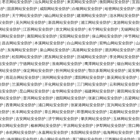
|
枣庄网站安全防护
|
汕头网站安全防护
|
来宾网站安全防护
|
衡阳网站安全防护
|
宜昌
防护
|
固原网站安全防护
|
咸阳网站安全防护
|
白银网站安全防护
|
哈密网站安全防护
|
全防护
|
天宁网站安全防护
|
锡山网站安全防护
|
建湖网站安全防护
|
涟水网站安全防护
安全防护
|
吴兴网站安全防护
|
新昌网站安全防护
|
浦江网站安全防护
|
龙游网站安全防
网站安全防护
|
江苏网站安全防护
|
崇文网站安全防护
|
长宁网站安全防护
|
无锡网站安
阳网站安全防护
|
襄阳网站安全防护
|
安阳网站安全防护
|
保山网站安全防护
|
毕节网站
|
昌吉网站安全防护
|
本溪网站安全防护
|
白山网站安全防护
|
双鸭山网站安全防护
|
山
防护
|
东海网站安全防护
|
泉山网站安全防护
|
高港网站安全防护
|
泗洪网站安全防护
|
全防护
|
松阳网站安全防护
|
肥东网站安全防护
|
历城网站安全防护
|
李沧网站安全防护
站安全防护
|
宁德网站安全防护
|
淮南网站安全防护
|
鹰潭网站安全防护
|
烟台网站安全
网站安全防护
|
保定网站安全防护
|
忻州网站安全防护
|
鄂尔多斯网站安全防护
|
延安网
护
|
雨花台网站安全防护
|
润州网站安全防护
|
溧阳网站安全防护
|
新吴网站安全防护
|
全防护
|
兰溪网站安全防护
|
开化网站安全防护
|
三门网站安全防护
|
云和网站安全防护
站安全防护
|
昆山网站安全防护
|
金华网站安全防护
|
福建网站安全防护
|
莆田网站安全
网站安全防护
|
普洱网站安全防护
|
德阳网站安全防护
|
张家口网站安全防护
|
吕梁网站
护
|
西青网站安全防护
|
浦口网站安全防护
|
张家港网站安全防护
|
宜兴网站安全防护
|
全防护
|
长丰网站安全防护
|
章丘网站安全防护
|
即墨网站安全防护
|
花都网站安全防护
安全防护
|
吉安网站安全防护
|
济宁网站安全防护
|
肇庆网站安全防护
|
玉林网站安全防
淖尔网站安全防护
|
榆林网站安全防护
|
平凉网站安全防护
|
伊犁网站安全防护
|
营口网
护
|
余杭网站安全防护
|
永嘉网站安全防护
|
东阳网站安全防护
|
临海网站安全防护
|
景
防护
|
扬州网站安全防护
|
舟山网站安全防护
|
厦门网站安全防护
|
江西网站安全防护
|