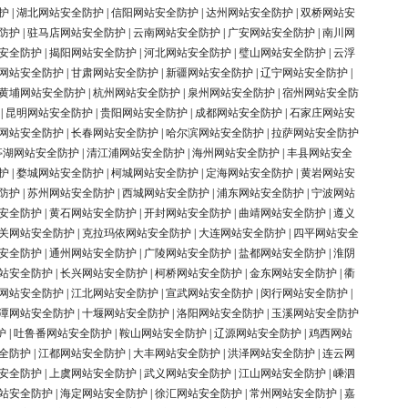
护
|
湖北网站安全防护
|
信阳网站安全防护
|
达州网站安全防护
|
双桥网站安
防护
|
驻马店网站安全防护
|
云南网站安全防护
|
广安网站安全防护
|
南川网
安全防护
|
揭阳网站安全防护
|
河北网站安全防护
|
璧山网站安全防护
|
云浮
网站安全防护
|
甘肃网站安全防护
|
新疆网站安全防护
|
辽宁网站安全防护
|
黄埔网站安全防护
|
杭州网站安全防护
|
泉州网站安全防护
|
宿州网站安全防
|
昆明网站安全防护
|
贵阳网站安全防护
|
成都网站安全防护
|
石家庄网站安
网站安全防护
|
长春网站安全防护
|
哈尔滨网站安全防护
|
拉萨网站安全防护
亭湖网站安全防护
|
清江浦网站安全防护
|
海州网站安全防护
|
丰县网站安全
护
|
婺城网站安全防护
|
柯城网站安全防护
|
定海网站安全防护
|
黄岩网站安
防护
|
苏州网站安全防护
|
西城网站安全防护
|
浦东网站安全防护
|
宁波网站
安全防护
|
黄石网站安全防护
|
开封网站安全防护
|
曲靖网站安全防护
|
遵义
关网站安全防护
|
克拉玛依网站安全防护
|
大连网站安全防护
|
四平网站安全
安全防护
|
通州网站安全防护
|
广陵网站安全防护
|
盐都网站安全防护
|
淮阴
站安全防护
|
长兴网站安全防护
|
柯桥网站安全防护
|
金东网站安全防护
|
衢
网站安全防护
|
江北网站安全防护
|
宣武网站安全防护
|
闵行网站安全防护
|
潭网站安全防护
|
十堰网站安全防护
|
洛阳网站安全防护
|
玉溪网站安全防护
护
|
吐鲁番网站安全防护
|
鞍山网站安全防护
|
辽源网站安全防护
|
鸡西网站
全防护
|
江都网站安全防护
|
大丰网站安全防护
|
洪泽网站安全防护
|
连云网
安全防护
|
上虞网站安全防护
|
武义网站安全防护
|
江山网站安全防护
|
嵊泗
站安全防护
|
海定网站安全防护
|
徐汇网站安全防护
|
常州网站安全防护
|
嘉