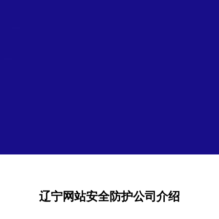
辽宁网站安全防护公司介绍