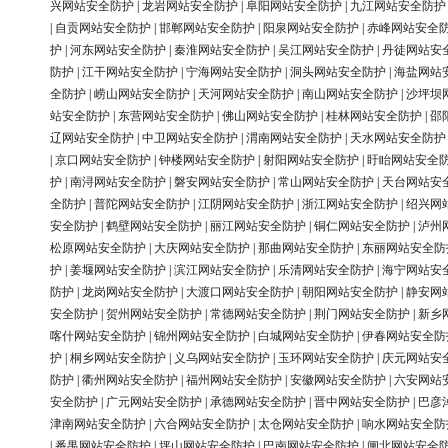
兴网站安全防护
|
龙岩网站安全防护
|
阜阳网站安全防护
|
九江网站安全防护
|
自贡网站安全防护
|
邯郸网站安全防护
|
阳泉网站安全防护
|
赤峰网站安全
护
|
河东网站安全防护
|
秦淮网站安全防护
|
吴江网站安全防护
|
丹徒网站安
防护
|
江干网站安全防护
|
宁海网站安全防护
|
洞头网站安全防护
|
海盐网站
全防护
|
崂山网站安全防护
|
天河网站安全防护
|
南山网站安全防护
|
沙坪坝
站安全防护
|
东营网站安全防护
|
佛山网站安全防护
|
桂林网站安全防护
|
邵
辽网站安全防护
|
中卫网站安全防护
|
渭南网站安全防护
|
天水网站安全防护
|
京口网站安全防护
|
钟楼网站安全防护
|
射阳网站安全防护
|
盱眙网站安全
护
|
南浔网站安全防护
|
磐安网站安全防护
|
常山网站安全防护
|
天台网站安
全防护
|
普陀网站安全防护
|
江阴网站安全防护
|
浙江网站安全防护
|
绍兴网
安全防护
|
鹤壁网站安全防护
|
丽江网站安全防护
|
铜仁网站安全防护
|
泸州
松原网站安全防护
|
大庆网站安全防护
|
那曲网站安全防护
|
东丽网站安全防
护
|
姜堰网站安全防护
|
滨江网站安全防护
|
乐清网站安全防护
|
海宁网站安
防护
|
龙岗网站安全防护
|
大渡口网站安全防护
|
朝阳网站安全防护
|
静安网
安全防护
|
贺州网站安全防护
|
常德网站安全防护
|
荆门网站安全防护
|
新乡
喀什网站安全防护
|
锦州网站安全防护
|
白城网站安全防护
|
伊春网站安全防
护
|
桐乡网站安全防护
|
义乌网站安全防护
|
玉环网站安全防护
|
庆元网站安
防护
|
衢州网站安全防护
|
福州网站安全防护
|
安徽网站安全防护
|
六安网站
安全防护
|
广元网站安全防护
|
承德网站安全防护
|
晋中网站安全防护
|
巴彦
津南网站安全防护
|
六合网站安全防护
|
太仓网站安全防护
|
响水网站安全防
|
番禺网站安全防护
|
坪山网站安全防护
|
巴南网站安全防护
|
闸北网站安全