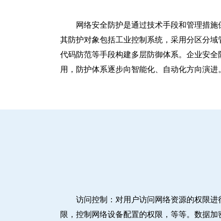
网络安全防护是通过技术手段和管理措施
其防护对象包括工业控制系统，采用分区分域
代码防范等手段构建多层防御体系。企业安全
用，防护体系逐步向智能化、自动化方向演进
访问控制：对用户访问网络资源的权限进
限，控制网络设备配置的权限，等等。数据加