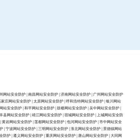
。
州网站安全防护
|
南昌网站安全防护
|
济南网站安全防护
|
广州网站安全防护
石家庄网站安全防护
|
太原网站安全防护
|
呼和浩特网站安全防护
|
银川网站
网站安全防护
|
和平网站安全防护
|
鼓楼网站安全防护
|
吴中网站安全防护
|
丰县网站安全防护
|
靖江网站安全防护
|
宿城网站安全防护
|
上城网站安全防
|
黄岩网站安全防护
|
莲都网站安全防护
|
包河网站安全防护
|
市中网站安全
护
|
宁波网站安全防护
|
三明网站安全防护
|
淮北网站安全防护
|
景德镇网站
全防护
|
遵义网站安全防护
|
重庆网站安全防护
|
唐山网站安全防护
|
大同网