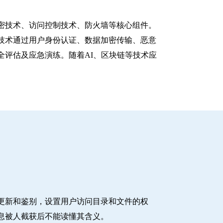
密技术、访问控制技术、防火墙等核心组件。
技术通过用户身份认证、数据加密传输、恶意
评估及应急演练。随着AI、区块链等技术应
更新和鉴别，设置用户访问目录和文件的权
息被人截获后不能读懂其含义。