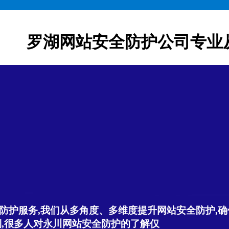
罗湖网站安全防护公司专业
防护服务,我们从多角度、多维度提升网站安全防护,确
制,很多人对永川网站安全防护的了解仅