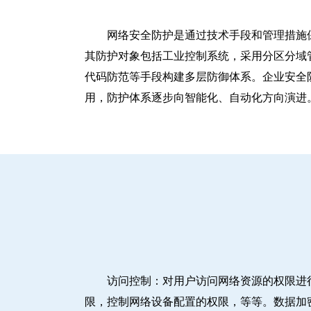
网络安全防护是通过技术手段和管理措施
其防护对象包括工业控制系统，采用分区分域
代码防范等手段构建多层防御体系。企业安全
用，防护体系逐步向智能化、自动化方向演进
访问控制：对用户访问网络资源的权限进
限，控制网络设备配置的权限，等等。数据加