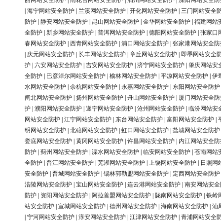
丽网站安全防护
|
雨花台网站安全防护
|
润州网站安全防护
|
溧阳网站安全防
|
海宁网站安全防护
|
兰溪网站安全防护
|
开化网站安全防护
|
三门网站安全
防护
|
静安网站安全防护
|
昆山网站安全防护
|
金华网站安全防护
|
福建网站
全防护
|
新乡网站安全防护
|
普洱网站安全防护
|
德阳网站安全防护
|
张家口
春网站安全防护
|
西青网站安全防护
|
浦口网站安全防护
|
张家港网站安全防
|
庆元网站安全防护
|
长丰网站安全防护
|
章丘网站安全防护
|
即墨网站安全
护
|
六安网站安全防护
|
吉安网站安全防护
|
济宁网站安全防护
|
肇庆网站安
全防护
|
巴彦淖尔网站安全防护
|
榆林网站安全防护
|
平凉网站安全防护
|
伊
水网站安全防护
|
余杭网站安全防护
|
永嘉网站安全防护
|
东阳网站安全防护
闸北网站安全防护
|
扬州网站安全防护
|
舟山网站安全防护
|
厦门网站安全防
护
|
濮阳网站安全防护
|
遂宁网站安全防护
|
沧州网站安全防护
|
临汾网站安
网站安全防护
|
江宁网站安全防护
|
东台网站安全防护
|
富阳网站安全防护
|
明网站安全防护
|
北碚网站安全防护
|
虹口网站安全防护
|
盐城网站安全防护
娄底网站安全防护
|
黄冈网站安全防护
|
许昌网站安全防护
|
内江网站安全防
防护
|
蓟州网站安全防护
|
溧水网站安全防护
|
临安网站安全防护
|
苍南网站
全防护
|
晋江网站安全防护
|
芜湖网站安全防护
|
上饶网站安全防护
|
日照网
安全防护
|
晋城网站安全防护
|
锡林郭勒盟网站安全防护
|
定西网站安全防护
涪陵网站安全防护
|
宝山网站安全防护
|
连云港网站安全防护
|
南安网站安全
防护
|
资阳网站安全防护
|
阿拉善盟网站安全防护
|
陇南网站安全防护
|
铁岭
站安全防护
|
宣城网站安全防护
|
德州网站安全防护
|
海南网站安全防护
|
汕
|
宁河网站安全防护
|
淳安网站安全防护
|
江津网站安全防护
|
青浦网站安全