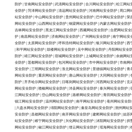
防护
|
甘南网站安全防护
|
武清网站安全防护
|
合川网站安全防护
|
松江网站
全防护
|
菏泽网站安全防护
|
清远网站安全防护
|
河南网站安全防护
|
周口网
站安全防护
|
中山网站安全防护
|
贵州网站安全防护
|
巴中网站安全防护
|
荣
网站安全防护
|
山西网站安全防护
|
铜梁网站安全防护
|
内蒙古网站安全防护
吉林网站安全防护
|
黑龙江网站安全防护
|
西藏网站安全防护
|
合肥网站安全
护
|
南昌网站安全防护
|
济南网站安全防护
|
广州网站安全防护
|
南宁网站安
全防护
|
太原网站安全防护
|
呼和浩特网站安全防护
|
银川网站安全防护
|
西
|
和平网站安全防护
|
鼓楼网站安全防护
|
吴中网站安全防护
|
丹阳网站安全
防护
|
靖江网站安全防护
|
宿城网站安全防护
|
上城网站安全防护
|
余姚网站
全防护
|
莲都网站安全防护
|
包河网站安全防护
|
市中网站安全防护
|
市南网
安全防护
|
三明网站安全防护
|
淮北网站安全防护
|
景德镇网站安全防护
|
青
网站安全防护
|
重庆网站安全防护
|
唐山网站安全防护
|
大同网站安全防护
|
防护
|
齐齐哈尔网站安全防护
|
日喀则网站安全防护
|
河西网站安全防护
|
玄
网站安全防护
|
赣榆网站安全防护
|
沛县网站安全防护
|
泰兴网站安全防护
|
江网站安全防护
|
岱山网站安全防护
|
路桥网站安全防护
|
青田网站安全防护
镇江网站安全防护
|
温州网站安全防护
|
南平网站安全防护
|
亳州网站安全防
|
六盘水网站安全防护
|
绵阳网站安全防护
|
秦皇岛网站安全防护
|
朔州网站
安全防护
|
昌都网站安全防护
|
南开网站安全防护
|
建邺网站安全防护
|
姑苏
站安全防护
|
睢宁网站安全防护
|
兴化网站安全防护
|
沭阳网站安全防护
|
拱
网站安全防护
|
椒江网站安全防护
|
缙云网站安全防护
|
瑶海网站安全防护
|