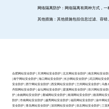
网络隔离防护：网络隔离有两种方式，一
其他措施：其他措施包括信息过滤、容错
合肥网站安全防护
|
天津网站安全防护
|
北京网站安全防护
|
南京网站安全防
|
南宁网站安全防护
|
海口网站安全防护
|
长沙网站安全防护
|
武汉网站安全
安全防护
|
西宁网站安全防护
|
西安网站安全防护
|
兰州网站安全防护
|
乌鲁
丹阳网站安全防护
|
金坛网站安全防护
|
梁溪网站安全防护
|
崇川网站安全防
护
|
余姚网站安全防护
|
鹿城网站安全防护
|
南湖网站安全防护
|
德清网站安
防护
|
市南网站安全防护
|
越秀网站安全防护
|
福田网站安全防护
|
渝中网站
安全防护
|
青岛网站安全防护
|
深圳网站安全防护
|
崇左网站安全防护
|
三亚