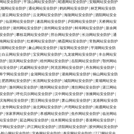
网站安全防护
|
平顶山网站安全防护
|
昭通网站安全防护
|
安顺网站安全防护
抚顺网站安全防护
|
通化网站安全防护
|
鹤岗网站安全防护
|
林芝网站安全防
|
灌云网站安全防护
|
云龙网站安全防护
|
海陵网站安全防护
|
泗阳网站安全
护
|
仙居网站安全防护
|
遂昌网站安全防护
|
庐阳网站安全防护
|
天桥网站安
全防护
|
湖州网站安全防护
|
漳州网站安全防护
|
蚌埠网站安全防护
|
新余网
安全防护
|
攀枝花网站安全防护
|
邢台网站安全防护
|
长治网站安全防护
|
通
南网站安全防护
|
红桥网站安全防护
|
栖霞网站安全防护
|
常熟网站安全防护
西湖网站安全防护
|
象山网站安全防护
|
瑞安网站安全防护
|
平湖网站安全防
|
白云网站安全防护
|
宝安网站安全防护
|
九龙坡网站安全防护
|
丰台网站安
防护
|
韶关网站安全防护
|
梧州网站安全防护
|
岳阳网站安全防护
|
鄂州网站
站安全防护
|
武威网站安全防护
|
阿克苏网站安全防护
|
丹东网站安全防护
|
阜宁网站安全防护
|
金湖网站安全防护
|
灌南网站安全防护
|
铜山网站安全防
|
肥西网站安全防护
|
长清网站安全防护
|
城阳网站安全防护
|
黄埔网站安全
防护
|
滁州网站安全防护
|
赣州网站安全防护
|
潍坊网站安全防护
|
湛江网站
安全防护
|
呼伦贝尔网站安全防护
|
汉中网站安全防护
|
张掖网站安全防护
|
滨海网站安全防护
|
贾汪网站安全防护
|
萧山网站安全防护
|
龙港网站安全防
|
龙华网站安全防护
|
渝北网站安全防护
|
卢湾网站安全防护
|
南通网站安全
护
|
张家界网站安全防护
|
孝感网站安全防护
|
焦作网站安全防护
|
临沧网站
站安全防护
|
延边网站安全防护
|
佳木斯网站安全防护
|
香港网站安全防护
|
宁网站安全防护
|
庐江网站安全防护
|
济阳网站安全防护
|
胶州网站安全防护
马鞍山网站安全防护
|
宜春网站安全防护
|
泰安网站安全防护
|
江门网站安全