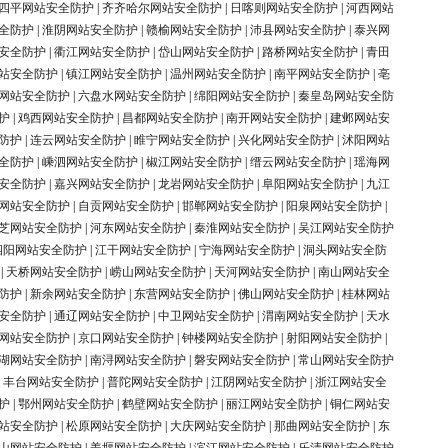
四平网站安全防护
|
齐齐哈尔网站安全防护
|
日喀则网站安全防护
|
河西网站
全防护
|
淮阴网站安全防护
|
赣榆网站安全防护
|
沛县网站安全防护
|
泰兴网
安全防护
|
衢江网站安全防护
|
岱山网站安全防护
|
路桥网站安全防护
|
青田
站安全防护
|
镇江网站安全防护
|
温州网站安全防护
|
南平网站安全防护
|
亳
网站安全防护
|
六盘水网站安全防护
|
绵阳网站安全防护
|
秦皇岛网站安全防
护
|
鸡西网站安全防护
|
昌都网站安全防护
|
南开网站安全防护
|
建邺网站安
防护
|
连云网站安全防护
|
睢宁网站安全防护
|
兴化网站安全防护
|
沭阳网站
全防护
|
嵊泗网站安全防护
|
椒江网站安全防护
|
缙云网站安全防护
|
瑶海网
安全防护
|
嘉兴网站安全防护
|
龙岩网站安全防护
|
阜阳网站安全防护
|
九江
网站安全防护
|
自贡网站安全防护
|
邯郸网站安全防护
|
阳泉网站安全防护
|
芝网站安全防护
|
河东网站安全防护
|
秦淮网站安全防护
|
吴江网站安全防护
泗阳网站安全防护
|
江干网站安全防护
|
宁海网站安全防护
|
洞头网站安全防
|
天桥网站安全防护
|
崂山网站安全防护
|
天河网站安全防护
|
南山网站安全
防护
|
新余网站安全防护
|
东营网站安全防护
|
佛山网站安全防护
|
桂林网站
安全防护
|
通辽网站安全防护
|
中卫网站安全防护
|
渭南网站安全防护
|
天水
网站安全防护
|
京口网站安全防护
|
钟楼网站安全防护
|
射阳网站安全防护
|
湖网站安全防护
|
南浔网站安全防护
|
磐安网站安全防护
|
常山网站安全防护
|
丰台网站安全防护
|
普陀网站安全防护
|
江阴网站安全防护
|
浙江网站安全
护
|
鄂州网站安全防护
|
鹤壁网站安全防护
|
丽江网站安全防护
|
铜仁网站安
站安全防护
|
松原网站安全防护
|
大庆网站安全防护
|
那曲网站安全防护
|
东