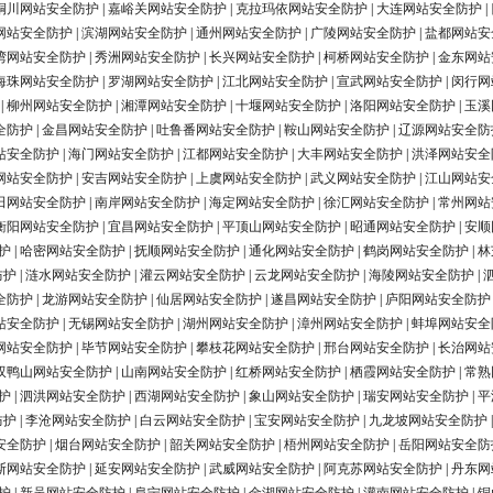
铜川网站安全防护
|
嘉峪关网站安全防护
|
克拉玛依网站安全防护
|
大连网站安全防护
|
网站安全防护
|
滨湖网站安全防护
|
通州网站安全防护
|
广陵网站安全防护
|
盐都网站安
湾网站安全防护
|
秀洲网站安全防护
|
长兴网站安全防护
|
柯桥网站安全防护
|
金东网站
海珠网站安全防护
|
罗湖网站安全防护
|
江北网站安全防护
|
宣武网站安全防护
|
闵行网
|
柳州网站安全防护
|
湘潭网站安全防护
|
十堰网站安全防护
|
洛阳网站安全防护
|
玉溪
全防护
|
金昌网站安全防护
|
吐鲁番网站安全防护
|
鞍山网站安全防护
|
辽源网站安全防
站安全防护
|
海门网站安全防护
|
江都网站安全防护
|
大丰网站安全防护
|
洪泽网站安全
网站安全防护
|
安吉网站安全防护
|
上虞网站安全防护
|
武义网站安全防护
|
江山网站安
田网站安全防护
|
南岸网站安全防护
|
海定网站安全防护
|
徐汇网站安全防护
|
常州网站
衡阳网站安全防护
|
宜昌网站安全防护
|
平顶山网站安全防护
|
昭通网站安全防护
|
安顺
护
|
哈密网站安全防护
|
抚顺网站安全防护
|
通化网站安全防护
|
鹤岗网站安全防护
|
林
防护
|
涟水网站安全防护
|
灌云网站安全防护
|
云龙网站安全防护
|
海陵网站安全防护
|
全防护
|
龙游网站安全防护
|
仙居网站安全防护
|
遂昌网站安全防护
|
庐阳网站安全防护
站安全防护
|
无锡网站安全防护
|
湖州网站安全防护
|
漳州网站安全防护
|
蚌埠网站安全
网站安全防护
|
毕节网站安全防护
|
攀枝花网站安全防护
|
邢台网站安全防护
|
长治网站
双鸭山网站安全防护
|
山南网站安全防护
|
红桥网站安全防护
|
栖霞网站安全防护
|
常熟
护
|
泗洪网站安全防护
|
西湖网站安全防护
|
象山网站安全防护
|
瑞安网站安全防护
|
平
防护
|
李沧网站安全防护
|
白云网站安全防护
|
宝安网站安全防护
|
九龙坡网站安全防护
安全防护
|
烟台网站安全防护
|
韶关网站安全防护
|
梧州网站安全防护
|
岳阳网站安全防
斯网站安全防护
|
延安网站安全防护
|
武威网站安全防护
|
阿克苏网站安全防护
|
丹东网