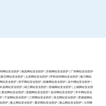
。
州网站安全防护
|
南昌网站安全防护
|
济南网站安全防护
|
广州网站安全防护
石家庄网站安全防护
|
太原网站安全防护
|
呼和浩特网站安全防护
|
银川网站
网站安全防护
|
和平网站安全防护
|
鼓楼网站安全防护
|
吴中网站安全防护
|
丰县网站安全防护
|
靖江网站安全防护
|
宿城网站安全防护
|
上城网站安全防
|
黄岩网站安全防护
|
莲都网站安全防护
|
包河网站安全防护
|
市中网站安全
护
|
宁波网站安全防护
|
三明网站安全防护
|
淮北网站安全防护
|
景德镇网站
全防护
|
遵义网站安全防护
|
重庆网站安全防护
|
唐山网站安全防护
|
大同网