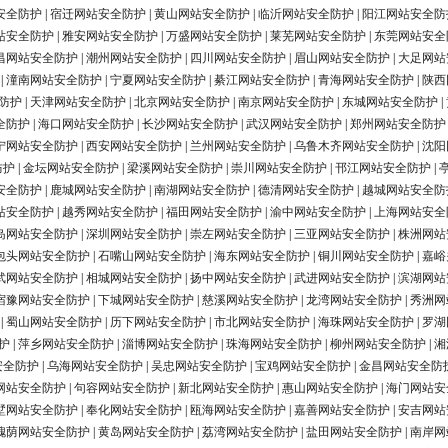
安全防护
|
宿迁网站安全防护
|
黄山网站安全防护
|
临沂网站安全防护
|
阳江网站安全防
站安全防护
|
雅安网站安全防护
|
万盛网站安全防护
|
莱芜网站安全防护
|
东莞网站安全
昌网站安全防护
|
潮州网站安全防护
|
四川网站安全防护
|
眉山网站安全防护
|
大足网站
|
潼南网站安全防护
|
宁夏网站安全防护
|
綦江网站安全防护
|
青海网站安全防护
|
陕西
防护
|
天津网站安全防护
|
北京网站安全防护
|
南京网站安全防护
|
东城网站安全防护
|
全防护
|
海口网站安全防护
|
长沙网站安全防护
|
武汉网站安全防护
|
郑州网站安全防护
宁网站安全防护
|
西安网站安全防护
|
兰州网站安全防护
|
乌鲁木齐网站安全防护
|
沈阳
防护
|
金坛网站安全防护
|
梁溪网站安全防护
|
崇川网站安全防护
|
邗江网站安全防护
|
安全防护
|
鹿城网站安全防护
|
南湖网站安全防护
|
德清网站安全防护
|
越城网站安全防
站安全防护
|
越秀网站安全防护
|
福田网站安全防护
|
渝中网站安全防护
|
上海网站安全
岛网站安全防护
|
深圳网站安全防护
|
崇左网站安全防护
|
三亚网站安全防护
|
株洲网站
包头网站安全防护
|
石嘴山网站安全防护
|
海东网站安全防护
|
铜川网站安全防护
|
嘉峪
武网站安全防护
|
相城网站安全防护
|
扬中网站安全防护
|
武进网站安全防护
|
滨湖网站
宿豫网站安全防护
|
下城网站安全防护
|
慈溪网站安全防护
|
龙湾网站安全防护
|
秀洲网
|
蜀山网站安全防护
|
历下网站安全防护
|
市北网站安全防护
|
海珠网站安全防护
|
罗湖
护
|
萍乡网站安全防护
|
淄博网站安全防护
|
珠海网站安全防护
|
柳州网站安全防护
|
湘
安全防护
|
乌海网站安全防护
|
吴忠网站安全防护
|
宝鸡网站安全防护
|
金昌网站安全防
网站安全防护
|
句容网站安全防护
|
新北网站安全防护
|
惠山网站安全防护
|
海门网站安
墅网站安全防护
|
奉化网站安全防护
|
瓯海网站安全防护
|
嘉善网站安全防护
|
安吉网站
槐荫网站安全防护
|
黄岛网站安全防护
|
荔湾网站安全防护
|
盐田网站安全防护
|
南岸网