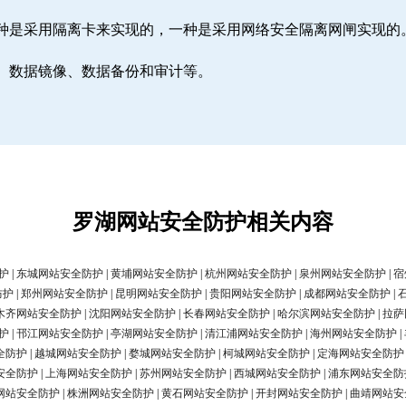
种是采用隔离卡来实现的，一种是采用网络安全隔离网闸实现的
、数据镜像、数据备份和审计等。
罗湖网站安全防护相关内容
护
|
东城网站安全防护
|
黄埔网站安全防护
|
杭州网站安全防护
|
泉州网站安全防护
|
宿
防护
|
郑州网站安全防护
|
昆明网站安全防护
|
贵阳网站安全防护
|
成都网站安全防护
|
木齐网站安全防护
|
沈阳网站安全防护
|
长春网站安全防护
|
哈尔滨网站安全防护
|
拉萨
护
|
邗江网站安全防护
|
亭湖网站安全防护
|
清江浦网站安全防护
|
海州网站安全防护
|
全防护
|
越城网站安全防护
|
婺城网站安全防护
|
柯城网站安全防护
|
定海网站安全防护
安全防护
|
上海网站安全防护
|
苏州网站安全防护
|
西城网站安全防护
|
浦东网站安全防
网站安全防护
|
株洲网站安全防护
|
黄石网站安全防护
|
开封网站安全防护
|
曲靖网站安