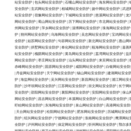
站安全防护
|
包头网站安全防护
|
石嘴山网站安全防护
|
海东网站安全防护
|
安全防护
|
玄武网站安全防护
|
相城网站安全防护
|
扬中网站安全防护
|
武进
站安全防护
|
宿豫网站安全防护
|
下城网站安全防护
|
慈溪网站安全防护
|
龙
网站安全防护
|
蜀山网站安全防护
|
历下网站安全防护
|
市北网站安全防护
|
州网站安全防护
|
萍乡网站安全防护
|
淄博网站安全防护
|
珠海网站安全防护
护
|
朔州网站安全防护
|
乌海网站安全防护
|
吴忠网站安全防护
|
宝鸡网站安
全防护
|
姑苏网站安全防护
|
句容网站安全防护
|
新北网站安全防护
|
惠山网
安全防护
|
拱墅网站安全防护
|
奉化网站安全防护
|
瓯海网站安全防护
|
嘉善
站安全防护
|
槐荫网站安全防护
|
黄岛网站安全防护
|
荔湾网站安全防护
|
盐
网站安全防护
|
枣庄网站安全防护
|
汕头网站安全防护
|
来宾网站安全防护
|
赤峰网站安全防护
|
固原网站安全防护
|
咸阳网站安全防护
|
白银网站安全防
|
丹徒网站安全防护
|
天宁网站安全防护
|
锡山网站安全防护
|
建湖网站安全
护
|
海盐网站安全防护
|
吴兴网站安全防护
|
新昌网站安全防护
|
浦江网站安
防护
|
沙坪坝网站安全防护
|
江苏网站安全防护
|
崇文网站安全防护
|
长宁网
安全防护
|
邵阳网站安全防护
|
襄阳网站安全防护
|
安阳网站安全防护
|
保山
网站安全防护
|
昌吉网站安全防护
|
本溪网站安全防护
|
白山网站安全防护
|
盱眙网站安全防护
|
东海网站安全防护
|
泉山网站安全防护
|
高港网站安全防
|
天台网站安全防护
|
松阳网站安全防护
|
肥东网站安全防护
|
历城网站安全
防护
|
绍兴网站安全防护
|
宁德网站安全防护
|
淮南网站安全防护
|
鹰潭网站
全防护
|
泸州网站安全防护
|
保定网站安全防护
|
忻州网站安全防护
|
鄂尔多