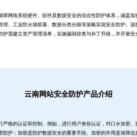
保障网络系统硬件、软件及数据安全的综合性防护体系，涵盖加
管理、工业防火墙部署、数据分类分级等策略实现安全防护。该
防护需建立资产管理清单，实施漏洞排查与补丁升级，并开展安全
。
云南网站安全防护产品介绍
行严格的认证和控制。例如，进行用户身份认证，对口令加密、
密防护：加密是防护数据安全的重要手段。加密的作用是保障信