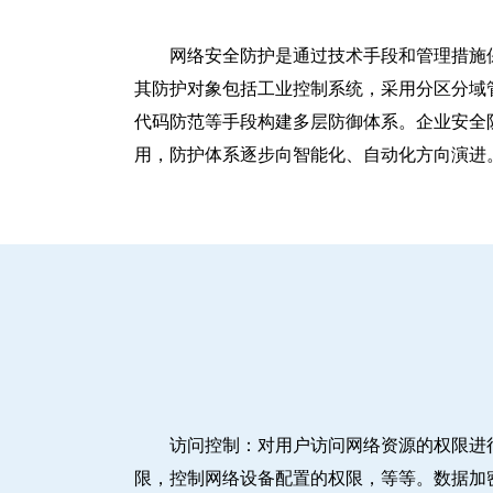
网络安全防护是通过技术手段和管理措施
其防护对象包括工业控制系统，采用分区分域
代码防范等手段构建多层防御体系。企业安全
用，防护体系逐步向智能化、自动化方向演进
访问控制：对用户访问网络资源的权限进
限，控制网络设备配置的权限，等等。数据加