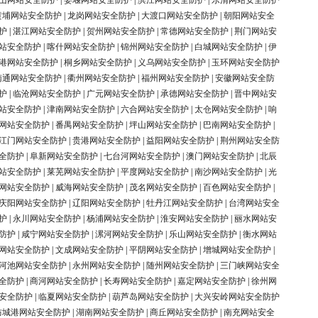
山网站安全防护
|
姜堰网站安全防护
|
滨江网站安全防护
|
乐清网站安全防护
黄埔网站安全防护
|
龙岗网站安全防护
|
大渡口网站安全防护
|
朝阳网站安全
护
|
湛江网站安全防护
|
贺州网站安全防护
|
常德网站安全防护
|
荆门网站安
站安全防护
|
喀什网站安全防护
|
锦州网站安全防护
|
白城网站安全防护
|
伊
港网站安全防护
|
桐乡网站安全防护
|
义乌网站安全防护
|
玉环网站安全防护
南通网站安全防护
|
衢州网站安全防护
|
福州网站安全防护
|
安徽网站安全防
护
|
临沧网站安全防护
|
广元网站安全防护
|
承德网站安全防护
|
晋中网站安
站安全防护
|
津南网站安全防护
|
六合网站安全防护
|
太仓网站安全防护
|
响
网站安全防护
|
番禺网站安全防护
|
坪山网站安全防护
|
巴南网站安全防护
|
江门网站安全防护
|
贵港网站安全防护
|
益阳网站安全防护
|
荆州网站安全防
全防护
|
阜新网站安全防护
|
七台河网站安全防护
|
澳门网站安全防护
|
北辰
站安全防护
|
莱芜网站安全防护
|
平度网站安全防护
|
南沙网站安全防护
|
光
网站安全防护
|
威海网站安全防护
|
茂名网站安全防护
|
百色网站安全防护
|
庆阳网站安全防护
|
辽阳网站安全防护
|
牡丹江网站安全防护
|
台湾网站安全
护
|
永川网站安全防护
|
杨浦网站安全防护
|
淮安网站安全防护
|
丽水网站安
防护
|
咸宁网站安全防护
|
漯河网站安全防护
|
乐山网站安全防护
|
衡水网站
网站安全防护
|
文成网站安全防护
|
平阴网站安全防护
|
增城网站安全防护
|
河池网站安全防护
|
永州网站安全防护
|
随州网站安全防护
|
三门峡网站安全
全防护
|
商河网站安全防护
|
长寿网站安全防护
|
嘉定网站安全防护
|
徐州网
安全防护
|
临夏网站安全防护
|
葫芦岛网站安全防护
|
大兴安岭网站安全防护
防城港网站安全防护
|
湖南网站安全防护
|
商丘网站安全防护
|
南充网站安全