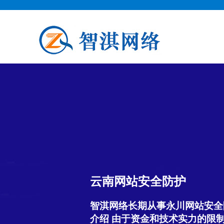
云南网站安全防护
智淇网络长期从事永川网站安全
介绍 由于资金和技术实力的限