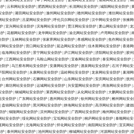
护
|
新吴网站安全防护
|
阜宁网站安全防护
|
金湖网站安全防护
|
灌南网站安全防护
|
铜
防护
|
云和网站安全防护
|
肥西网站安全防护
|
长清网站安全防护
|
城阳网站安全防护
|
安全防护
|
莆田网站安全防护
|
滁州网站安全防护
|
赣州网站安全防护
|
潍坊网站安全防
网站安全防护
|
吕梁网站安全防护
|
呼伦贝尔网站安全防护
|
汉中网站安全防护
|
张掖网
护
|
宜兴网站安全防护
|
滨海网站安全防护
|
贾汪网站安全防护
|
萧山网站安全防护
|
龙
防护
|
花都网站安全防护
|
龙华网站安全防护
|
渝北网站安全防护
|
卢湾网站安全防护
|
全防护
|
玉林网站安全防护
|
张家界网站安全防护
|
孝感网站安全防护
|
焦作网站安全防
犁网站安全防护
|
营口网站安全防护
|
延边网站安全防护
|
佳木斯网站安全防护
|
香港网
|
临海网站安全防护
|
景宁网站安全防护
|
庐江网站安全防护
|
济阳网站安全防护
|
胶州
护
|
江西网站安全防护
|
马鞍山网站安全防护
|
宜春网站安全防护
|
泰安网站安全防护
|
全防护
|
乌兰察布网站安全防护
|
安康网站安全防护
|
酒泉网站安全防护
|
石河子网站安
平阳网站安全防护
|
永康网站安全防护
|
温岭网站安全防护
|
龙泉网站安全防护
|
巢湖网
|
台州网站安全防护
|
石狮网站安全防护
|
山东网站安全防护
|
安庆网站安全防护
|
抚州
护
|
廊坊网站安全防护
|
运城网站安全防护
|
兴安盟网站安全防护
|
商洛网站安全防护
|
安全防护
|
钢城网站安全防护
|
莱西网站安全防护
|
从化网站安全防护
|
大鹏网站安全防
站安全防护
|
广东网站安全防护
|
惠州网站安全防护
|
钦州网站安全防护
|
郴州网站安全
|
盘锦网站安全防护
|
黑河网站安全防护
|
静海网站安全防护
|
高淳网站安全防护
|
建德
防护
|
铜陵网站安全防护
|
滨州网站安全防护
|
广西网站安全防护
|
梅州网站安全防护
|
网站安全防护
|
绥化网站安全防护
|
宝坻网站安全防护
|
桐庐网站安全防护
|
泰顺网站安
尾网站安全防护
|
北海网站安全防护
|
怀化网站安全防护
|
南阳网站安全防护
|
宜宾网站
防护
|
泰州网站安全防护
|
池州网站安全防护
|
柳城网站安全防护
|
河源网站安全防护
|