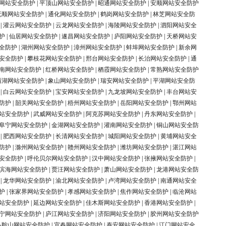
网站安全防护
|
平顶山网站安全防护
|
昭通网站安全防护
|
安顺网站安全防护
抚顺网站安全防护
|
通化网站安全防护
|
鹤岗网站安全防护
|
林芝网站安全防
|
灌云网站安全防护
|
云龙网站安全防护
|
海陵网站安全防护
|
泗阳网站安全
护
|
仙居网站安全防护
|
遂昌网站安全防护
|
庐阳网站安全防护
|
天桥网站安
全防护
|
湖州网站安全防护
|
漳州网站安全防护
|
蚌埠网站安全防护
|
新余网
安全防护
|
攀枝花网站安全防护
|
邢台网站安全防护
|
长治网站安全防护
|
通
南网站安全防护
|
红桥网站安全防护
|
栖霞网站安全防护
|
常熟网站安全防护
西湖网站安全防护
|
象山网站安全防护
|
瑞安网站安全防护
|
平湖网站安全防
|
白云网站安全防护
|
宝安网站安全防护
|
九龙坡网站安全防护
|
丰台网站安
防护
|
韶关网站安全防护
|
梧州网站安全防护
|
岳阳网站安全防护
|
鄂州网站
站安全防护
|
武威网站安全防护
|
阿克苏网站安全防护
|
丹东网站安全防护
|
阜宁网站安全防护
|
金湖网站安全防护
|
灌南网站安全防护
|
铜山网站安全防
|
肥西网站安全防护
|
长清网站安全防护
|
城阳网站安全防护
|
黄埔网站安全
防护
|
滁州网站安全防护
|
赣州网站安全防护
|
潍坊网站安全防护
|
湛江网站
安全防护
|
呼伦贝尔网站安全防护
|
汉中网站安全防护
|
张掖网站安全防护
|
滨海网站安全防护
|
贾汪网站安全防护
|
萧山网站安全防护
|
龙港网站安全防
|
龙华网站安全防护
|
渝北网站安全防护
|
卢湾网站安全防护
|
南通网站安全
护
|
张家界网站安全防护
|
孝感网站安全防护
|
焦作网站安全防护
|
临沧网站
站安全防护
|
延边网站安全防护
|
佳木斯网站安全防护
|
香港网站安全防护
|
宁网站安全防护
|
庐江网站安全防护
|
济阳网站安全防护
|
胶州网站安全防护
马鞍山网站安全防护
|
宜春网站安全防护
|
泰安网站安全防护
|
江门网站安全